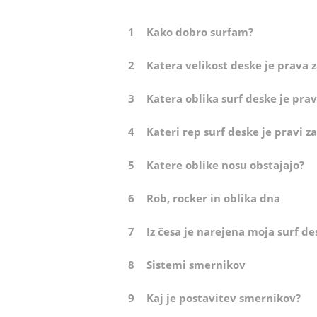
1
Kako dobro surfam?
2
Katera velikost deske je prava 
3
Katera oblika surf deske je pra
4
Kateri rep surf deske je pravi 
5
Katere oblike nosu obstajajo?
6
Rob, rocker in oblika dna
7
Iz česa je narejena moja surf de
8
Sistemi smernikov
9
Kaj je postavitev smernikov?