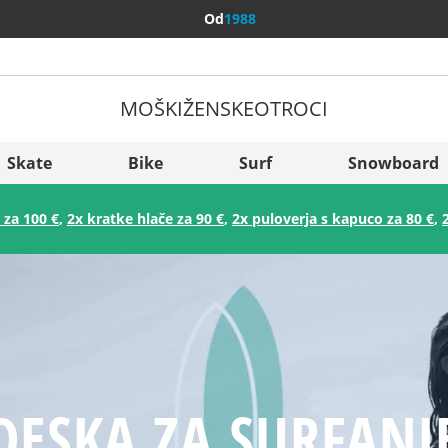
Od
1988
MOŠKI
ŽENSKE
OTROCI
Več držav
Sverige
Skate
Bike
Surf
Snowboard
Slovenija
 za 100 €
,
2x kratke hlače za 90 €
,
2x puloverja s kapuco za 80 €
,
België (Nederlands)
Belgique (Français)
Danmark
Norge
DESKA ZA SURFANJ