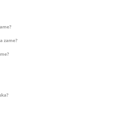
zame?
va zame?
zame?
ska?