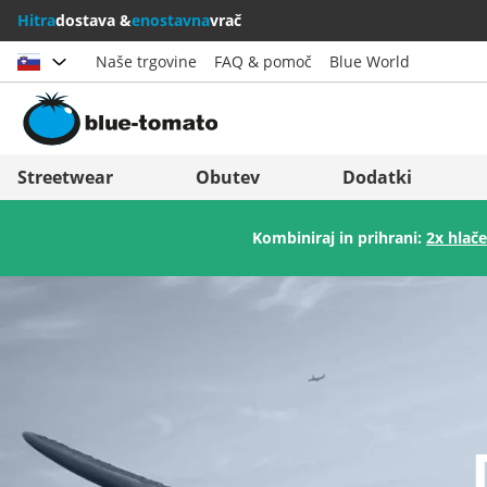
Hitra
dostava &
enostavna
vrač
Naše trgovine
FAQ & pomoč
Blue World
Izberi državo
Deutschland
Nederland
Streetwear
Obutev
Dodatki
Österreich
Italia (Italiano)
Kombiniraj in prihrani:
2x hlače
Schweiz (Deutsch)
Italien (Deutsch)
Suisse (Français)
España
Svizzera (Italiano)
Suomi
France
United Kingdom