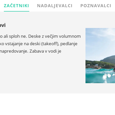
ZAČETNIKI
NADALJEVALCI
POZNAVALCI
ovi
alo ali sploh ne. Deske z večjim volumnom
ko vstajanje na deski (takeoff), pedlanje
ro napredovanje. Zabava v vodi je