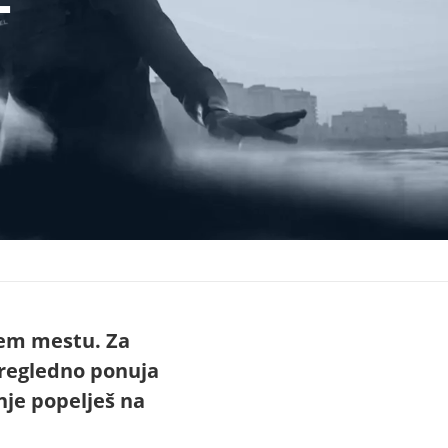
avem mestu. Za
pregledno ponuja
nje popelješ na