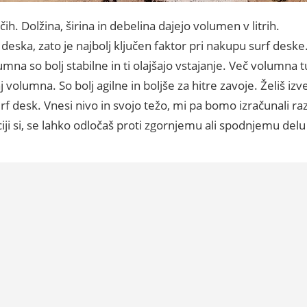
nčih. Dolžina, širina in debelina dajejo volumen v litrih.
 deska, zato je najbolj ključen faktor pri nakupu surf de
mna so bolj stabilne in ti olajšajo vstajanje. Več volumna 
volumna. So bolj agilne in boljše za hitre zavoje. Želiš izv
f desk. Vnesi nivo in svojo težo, mi pa bomo izračunali r
iji si, se lahko odločaš proti zgornjemu ali spodnjemu del