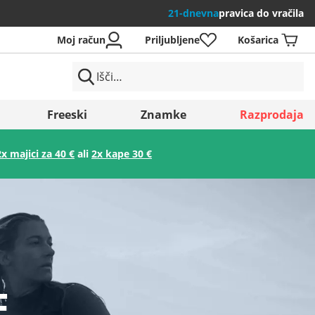
21-dnevna
pravica do vračila
Moj račun
Priljubljene
Košarica
Freeski
Znamke
Razprodaja
2x majici za 40 €
ali
2x kape 30 €
Shrani
E