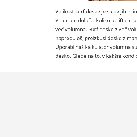
Velikost surf deske je v čevljih in i
Volumen določa, koliko uplifta ima
več volumna. Surf deske z več volu
napreduješ, preizkusi deske z manj 
Uporabi naš kalkulator volumna sur
desko. Glede na to, v kakšni kondic