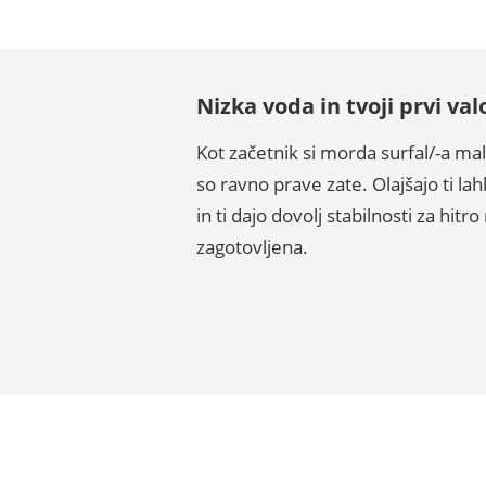
Nizka voda in tvoji prvi val
Kot začetnik si morda surfal/-a m
so ravno prave zate. Olajšajo ti lah
in ti dajo dovolj stabilnosti za hit
zagotovljena.