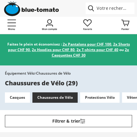
Menu
Mon compte
Favoris
Panier
Faites le plein et économisez :
2x Pantalons pour CHF 100
,
2x Shorts
pour CHF 90
,
2x Hoodies pour CHF 80
,
2x T-shirts pour CHF 40
ou
2x
Casquettes CHF 30
Équipement Vélo
Chaussures de Vélo
Chaussures de Vélo
(
29
)
Casques
Chaussures de Vélo
Protections Vélo
Vêtem
Filtrer & trier