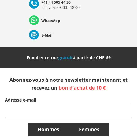
+41 44 505 44 30
lun.-ven.: 08:00 - 18:00
Deutschland
Österreich
Schweiz (Deutsch)
WhatsApp
Suisse (Français)
Svizzera (Italiano)
France
E-Mail
Nederland
Italia (Italiano)
Italien (Deutsch)
Envoi et retour
gratuit
à partir de CHF 69
España
Suomi
United Kingdom
Abonnez-vous à notre newsletter maintenant et
Sverige
Slovenija
België (Nederlands)
recevez un
bon d'achat de 10 €
Adresse e-mail
Belgique (Français)
Danmark
Norge
Plus de Pays
Hommes
Femmes