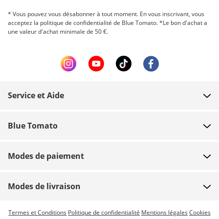
* Vous pouvez vous désabonner à tout moment. En vous inscrivant, vous
acceptez la politique de confidentialité de Blue Tomato. *Le bon d'achat a
une valeur d'achat minimale de 50 €.
Service et Aide
FAQ
Blue Tomato
Contact
À propos
Paiement
Modes de paiement
Magasins
Livraison
Emplois
Retours
Modes de livraison
Team riders
Bon d'achat
Livraison express possible
Termes et Conditions
Politique de confidentialité
Mentions légales
Cookies
Blue World
Suivi commande