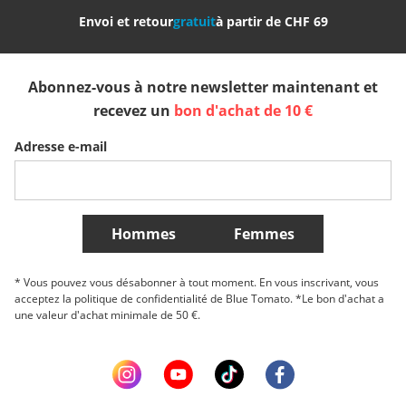
innovation et ses caractéristiques spécifiques pour optimiser ton
Envoi et retour
gratuit
à partir de CHF 69
expérience du splitboard. Découvre notre sélection et trouve le
splitboard parfait pour toi et tes besoins.
España
Suomi
United Kingdom
Voici quelques-unes de nos marques préférées pour les splitboards :
Abonnez-vous à notre newsletter maintenant et
Sverige
Slovenija
België (Nederlands)
Jones Snowboards
recevez un
bon d'achat de 10 €
Rome
Burton
Adresse e-mail
Nidecker
Belgique (Français)
Danmark
Norge
Amplid
Arbor
Plus de Pays
Capita
Hommes
Femmes
Expertise en splitboard à Blue Tomato
Visite nos
guides d'achat
pour plus d'informations sur les splitboards et
l'équipement dont tu as besoin pour tes aventures en backcountry. Si
* Vous pouvez vous désabonner à tout moment. En vous inscrivant, vous
tu as des questions, nos experts du service clientèle ou en magasin
acceptez la politique de confidentialité de Blue Tomato. *Le bon d'achat a
dans les
boutiques Blue Tomato
se feront un plaisir de t'aider. Tu
une valeur d'achat minimale de 50 €.
trouveras également un récit passionnant sur le
splitboard pour les
débutants
dans notre Blue World.