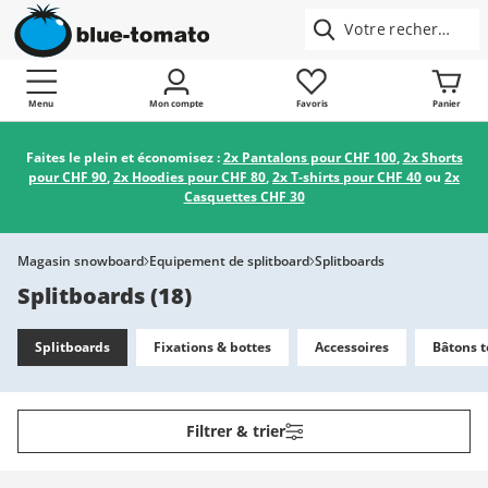
Menu
Mon compte
Favoris
Panier
Faites le plein et économisez :
2x Pantalons pour CHF 100
,
2x Shorts
pour CHF 90
,
2x Hoodies pour CHF 80
,
2x T-shirts pour CHF 40
ou
2x
Casquettes CHF 30
Magasin snowboard
Equipement de splitboard
Splitboards
Splitboards
(
18
)
Splitboards
Fixations & bottes
Accessoires
Bâtons t
Filtrer & trier