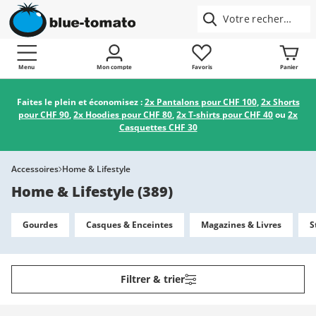
Menu
Mon compte
Favoris
Panier
Faites le plein et économisez :
2x Pantalons pour CHF 100
,
2x Shorts
pour CHF 90
,
2x Hoodies pour CHF 80
,
2x T-shirts pour CHF 40
ou
2x
Casquettes CHF 30
Accessoires
Home & Lifestyle
Home & Lifestyle
(
389
)
Gourdes
Casques & Enceintes
Magazines & Livres
S
Filtrer & trier