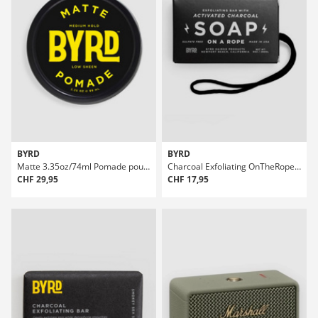
BYRD
BYRD
Matte 3.35oz/74ml Pomade pour les cheveux
Charcoal Exfoliating OnTheRope 9oz/266ml Savon
CHF 29,95
CHF 17,95