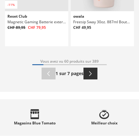
-11%
Reset Club
owala
Magnetic Gaming Batterie externe
Freesip Sway 30oz. 887ml Bouteille
CHF 89,95
CHF 79,95
CHF 49,95
Vous avez vu 60 produits sur 389
1 sur 7 pages
Magasins
Blue Tomato
Meilleur
choix