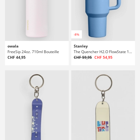
-8%
owala
Stanley
FreeSip 24oz. 710ml Bouteille
The Quencher H2.O FlowState 1,18l Bouteille
CHF 44,95
CHF 59,95
CHF 54,95