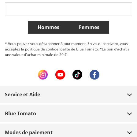
Belgique (Français)
Danmark
Norge
Plus de Pays
Hommes
Femmes
* Vous pouvez vous désabonner à tout moment. En vous inscrivant, vous
acceptez la politique de confidentialité de Blue Tomato. *Le bon d'achat a
une valeur d'achat minimale de 50 €.
Service et Aide
FAQ
Blue Tomato
Contact
À propos
Paiement
Modes de paiement