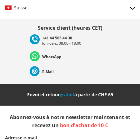
Suisse
Choisir le pays
Service client (heures CET)
+41 44 505 44 30
lun.-ven.: 08:00 - 18:00
Deutschland
Österreich
Schweiz (Deutsch)
WhatsApp
Suisse (Français)
Svizzera (Italiano)
France
E-Mail
Nederland
Italia (Italiano)
Italien (Deutsch)
Envoi et retour
gratuit
à partir de CHF 69
España
Suomi
United Kingdom
Abonnez-vous à notre newsletter maintenant et
Sverige
Slovenija
België (Nederlands)
recevez un
bon d'achat de 10 €
Adresse e-mail