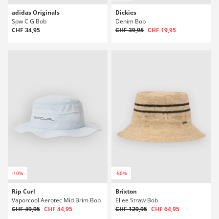
adidas Originals
Dickies
Spw C G Bob
Denim Bob
CHF 34,95
CHF 39,95
CHF 19,95
-10%
-50%
Rip Curl
Brixton
Vaporcool Aerotec Mid Brim Bob
Ellee Straw Bob
CHF 49,95
CHF 44,95
CHF 129,95
CHF 64,95