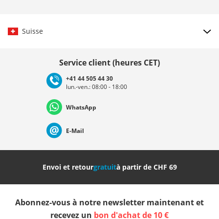
Suisse
Choisir le pays
Service client (heures CET)
+41 44 505 44 30
lun.-ven.: 08:00 - 18:00
Deutschland
Österreich
Schweiz (Deutsch)
WhatsApp
Suisse (Français)
Svizzera (Italiano)
France
E-Mail
Nederland
Italia (Italiano)
Italien (Deutsch)
Envoi et retour
gratuit
à partir de CHF 69
España
Suomi
United Kingdom
Abonnez-vous à notre newsletter maintenant et
Sverige
Slovenija
België (Nederlands)
recevez un
bon d'achat de 10 €