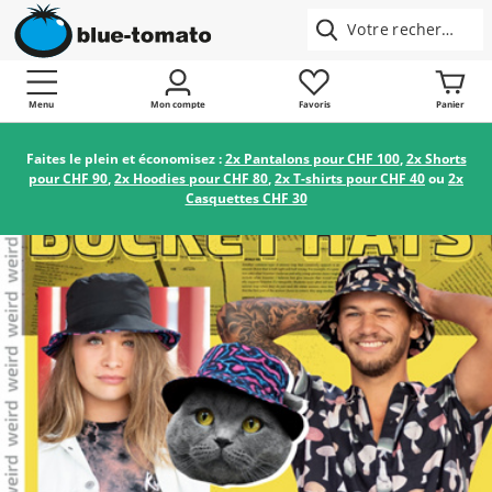
Menu
Mon compte
Favoris
Panier
Faites le plein et économisez :
2x Pantalons pour CHF 100
,
2x Shorts
pour CHF 90
,
2x Hoodies pour CHF 80
,
2x T-shirts pour CHF 40
ou
2x
Casquettes CHF 30