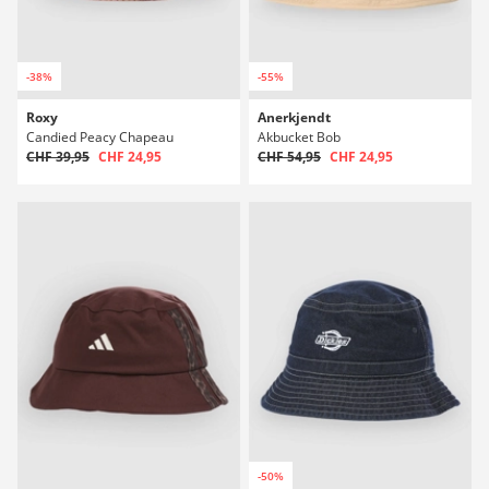
-38%
-55%
Roxy
Anerkjendt
Candied Peacy Chapeau
Akbucket Bob
CHF 39,95
CHF 24,95
CHF 54,95
CHF 24,95
-50%