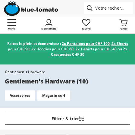
Menu
Mon compte
Favoris
Panier
Faites le plein et économisez :
2x Pantalons pour CHF 100
,
2x Shorts
pour CHF 90
,
2x Hoodies pour CHF 80
,
2x T-shirts pour CHF 40
ou
2x
Casquettes CHF 30
Gentlemen's Hardware
Gentlemen's Hardware
(
10
)
Accessoires
Magasin surf
Filtrer & trier