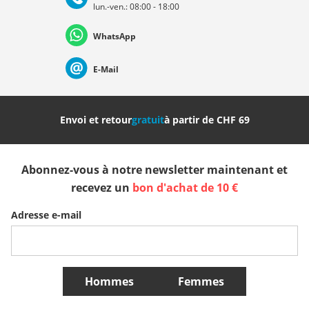
lun.-ven.: 08:00 - 18:00
Deutschland
Österreich
Schweiz (Deutsch)
WhatsApp
Suisse (Français)
Svizzera (Italiano)
France
E-Mail
Nederland
Italia (Italiano)
Italien (Deutsch)
Envoi et retour
gratuit
à partir de CHF 69
España
Suomi
United Kingdom
Abonnez-vous à notre newsletter maintenant et
Sverige
Slovenija
België (Nederlands)
recevez un
bon d'achat de 10 €
Adresse e-mail
Belgique (Français)
Danmark
Norge
Plus de Pays
Hommes
Femmes