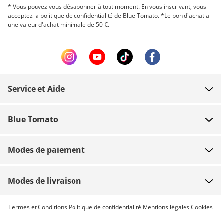
* Vous pouvez vous désabonner à tout moment. En vous inscrivant, vous
acceptez la politique de confidentialité de Blue Tomato. *Le bon d'achat a
une valeur d'achat minimale de 50 €.
Service et Aide
FAQ
Blue Tomato
Contact
À propos
Paiement
Modes de paiement
Magasins
Livraison
Emplois
Retours
Modes de livraison
Team riders
Bon d'achat
Livraison express possible
Termes et Conditions
Politique de confidentialité
Mentions légales
Cookies
Blue World
Suivi commande