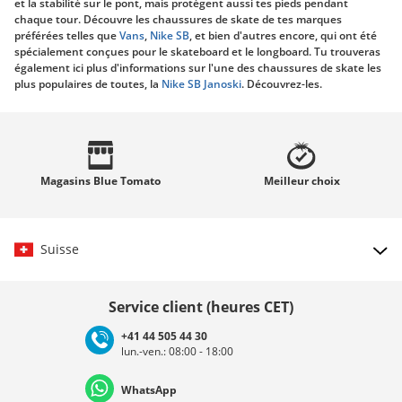
et la stabilité sur le pont, mais protègent aussi tes pieds pendant
chaque tour. Découvre les chaussures de skate de tes marques
préférées telles que
Vans
,
Nike SB
, et bien d'autres encore, qui ont été
spécialement conçues pour le skateboard et le longboard. Tu trouveras
également ici plus d'informations sur l'une des chaussures de skate les
plus populaires de toutes, la
Nike SB Janoski
. Découvrez-les.
La technologie des chaussures de skate
Les technologies de semelles innovantes telles que les semelles en
caoutchouc vulcanisé offrent non seulement une excellente
adhérence, mais aussi une meilleure sensation de la planche. Les zones
Magasins
Blue Tomato
Meilleur
choix
renforcées, comme dans la zone Ollie, utilisent des matériaux robustes
comme le cuir ou des renforts synthétiques pour minimiser l'usure. Les
systèmes d'amortissement modernes, tels que Nike Zoom Air ou adidas
Boost, absorbent les chocs et fournissent un amortissement réactif à
Suisse
chaque atterrissage.
Les chaussures de skate se distinguent des baskets conventionnelles
Choisir le pays
par
Service client (heures CET)
une semelle qui offre une adhérence maximale sur le pont.
+41 44 505 44 30
zones renforcées pour une plus grande durabilité lors des figures.
lun.-ven.: 08:00 - 18:00
Deutschland
Österreich
Schweiz (Deutsch)
des systèmes d'amortissement spéciaux pour les atterrissages en
douceur.
WhatsApp