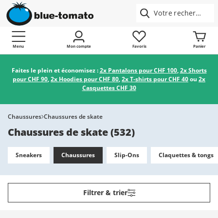
Menu
Mon compte
Favoris
Panier
Faites le plein et économisez :
2x Pantalons pour CHF 100
,
2x Shorts
pour CHF 90
,
2x Hoodies pour CHF 80
,
2x T-shirts pour CHF 40
ou
2x
Casquettes CHF 30
Chaussures
Chaussures de skate
Chaussures de skate
(
532
)
Sneakers
Chaussures
Slip-Ons
Claquettes & tongs
Filtrer & trier