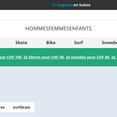
11 magasins
en Suisse
HOMMES
FEMMES
ENFANTS
Plus de
Sverige
Skate
Bike
Surf
Snowb
Slovenija
pour CHF 100
,
2x Shorts pour CHF 90
,
2x Hoodies pour CHF 80
,
2x 
België (Nederlands)
Belgique (Français)
Danmark
Norge
res
Surfskate