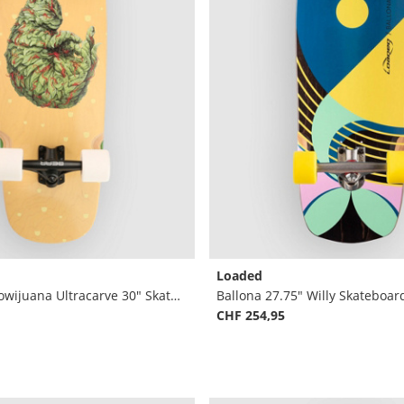
Loaded
Tugboat - Meowijuana Ultracarve 30" Skateboard complet
Ballona 27.75" Willy Skateboar
CHF 254,95