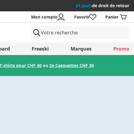
21 jours
de droit de retour
Mon compte
Favoris
Panier
 Pays
oard
Freeski
Marques
Promo
T-shirts pour CHF 40
ou
2x Casquettes CHF 30
Enregistrer