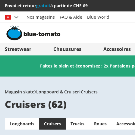
Envoi et retour
gratuit
à partir de CHF 69
Nos magasins
FAQ & Aide
Blue World
Choisir le pays
Deutschland
Nederland
Streetwear
Chaussures
Accessoires
Österreich
Italia (Italiano)
Faites le plein et économisez :
2x Pantalons 
Schweiz (Deutsch)
Italien (Deutsch)
Suisse (Français)
España
Svizzera (Italiano)
Suomi
Magasin skate
Longboard & Cruiser
Cruisers
Cruisers
(
62
)
France
United Kingdom
Longboards
Cruisers
Trucks
Roues
Accessoi