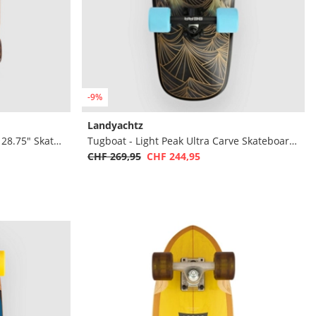
-9%
Landyachtz
Bamboo Pilsner Xl K Darmaeva 28.75" Skateboard complet
Tugboat - Light Peak Ultra Carve Skateboard complet
CHF 269,95
CHF 244,95