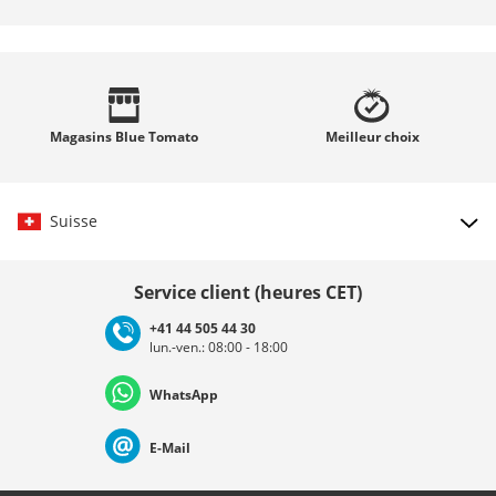
Magasins
Blue Tomato
Meilleur
choix
Suisse
Choisir le pays
Service client (heures CET)
+41 44 505 44 30
lun.-ven.: 08:00 - 18:00
Deutschland
Österreich
Schweiz (Deutsch)
WhatsApp
Suisse (Français)
Svizzera (Italiano)
France
E-Mail
Nederland
Italia (Italiano)
Italien (Deutsch)