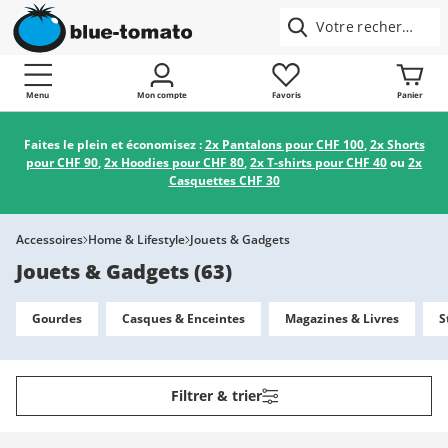
Menu
Mon compte
Favoris
Panier
Faites le plein et économisez :
2x Pantalons pour CHF 100
,
2x Shorts
pour CHF 90
,
2x Hoodies pour CHF 80
,
2x T-shirts pour CHF 40
ou
2x
Casquettes CHF 30
Accessoires
Home & Lifestyle
Jouets & Gadgets
Jouets & Gadgets
(
63
)
Gourdes
Casques & Enceintes
Magazines & Livres
S
Filtrer & trier