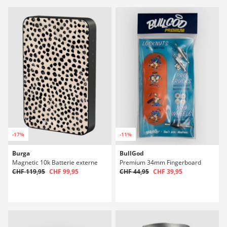
-17%
-11%
Burga
BullGod
Magnetic 10k Batterie externe
Premium 34mm Fingerboard
CHF 119,95
CHF 99,95
CHF 44,95
CHF 39,95