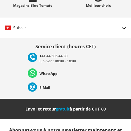
Magasins
Blue Tomato
Meilleur
choix
Suisse
Choisir le pays
Service client (heures CET)
+41 44 505 44 30
lun.-ven.: 08:00 - 18:00
Deutschland
Österreich
Schweiz (Deutsch)
WhatsApp
Suisse (Français)
Svizzera (Italiano)
France
E-Mail
Nederland
Italia (Italiano)
Italien (Deutsch)
Envoi et retour
gratuit
à partir de CHF 69
España
Suomi
United Kingdom
Abonnez-vous à notre newsletter maintenant et