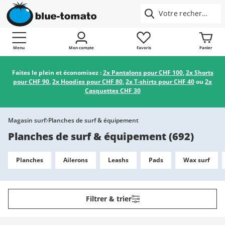
Menu
Mon compte
Favoris
Panier
Faites le plein et économisez :
2x Pantalons pour CHF 100
,
2x Shorts
pour CHF 90
,
2x Hoodies pour CHF 80
,
2x T-shirts pour CHF 40
ou
2x
Casquettes CHF 30
Magasin surf
Planches de surf & équipement
Planches de surf & équipement
(
692
)
Planches
Ailerons
Leashs
Pads
Wax surf
Filtrer & trier