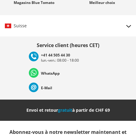
Magasins
Blue Tomato
Meilleur
choix
Suisse
Choisir le pays
Service client (heures CET)
+41 44 505 44 30
lun.-ven.: 08:00 - 18:00
Deutschland
Österreich
Schweiz (Deutsch)
WhatsApp
Suisse (Français)
Svizzera (Italiano)
France
E-Mail
Nederland
Italia (Italiano)
Italien (Deutsch)
Envoi et retour
gratuit
à partir de CHF 69
España
Suomi
United Kingdom
Abonnez-vous à notre newsletter maintenant et