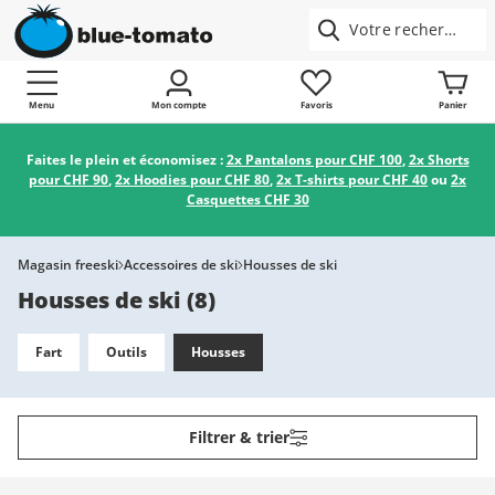
Menu
Mon compte
Favoris
Panier
Faites le plein et économisez :
2x Pantalons pour CHF 100
,
2x Shorts
pour CHF 90
,
2x Hoodies pour CHF 80
,
2x T-shirts pour CHF 40
ou
2x
Casquettes CHF 30
Magasin freeski
Accessoires de ski
Housses de ski
Housses de ski
(
8
)
Fart
Outils
Housses
Filtrer & trier