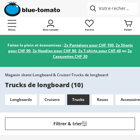
Menu
Mon compte
Favoris
Panier
Faites le plein et économisez :
2x Pantalons pour CHF 100
,
2x Shorts
pour CHF 90
,
2x Hoodies pour CHF 80
,
2x T-shirts pour CHF 40
ou
2x
Casquettes CHF 30
Magasin skate
Longboard & Cruiser
Trucks de longboard
Trucks de longboard
(
10
)
Longboards
Cruisers
Trucks
Roues
Accessoire
Filtrer & trier