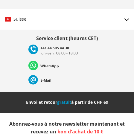
Suisse
Choisir le pays
Service client (heures CET)
+41 44 505 44 30
lun.-ven.: 08:00 - 18:00
Deutschland
Österreich
Schweiz (Deutsch)
WhatsApp
Suisse (Français)
Svizzera (Italiano)
France
E-Mail
Nederland
Italia (Italiano)
Italien (Deutsch)
Envoi et retour
gratuit
à partir de CHF 69
España
Suomi
United Kingdom
Abonnez-vous à notre newsletter maintenant et
Sverige
Slovenija
België (Nederlands)
recevez un
bon d'achat de 10 €