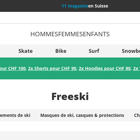
11 magasins
en Suisse
HOMMES
FEMMES
ENFANTS
Plus de
Sverige
Skate
Bike
Surf
Snowb
Slovenija
pour CHF 100
,
2x Shorts pour CHF 90
,
2x Hoodies pour CHF 80
,
2x 
België (Nederlands)
Belgique (Français)
Freeski
Danmark
Norge
ements de ski
Masques de ski, casques & protections
Ch