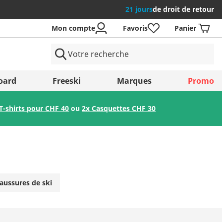
21 jours
de droit de retour
Mon compte
Favoris
Panier
 Pays
oard
Freeski
Marques
Promo
T-shirts pour CHF 40
ou
2x Casquettes CHF 30
Enregistrer
aussures de ski