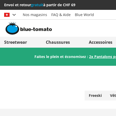
Envoi et retour
gratuit
à partir de CHF 69
Nos magasins
FAQ & Aide
Blue World
Choisir le pays
Deutschland
Nederland
Streetwear
Chaussures
Accessoires
Österreich
Italia (Italiano)
Faites le plein et économisez :
2x Pantalons 
Schweiz (Deutsch)
Italien (Deutsch)
Suisse (Français)
España
Svizzera (Italiano)
Suomi
France
United Kingdom
Freeski
Vêt