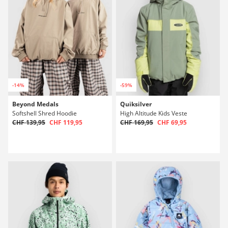
-14%
-59%
Beyond Medals
Quiksilver
Softshell Shred Hoodie
High Altitude Kids Veste
CHF 139,95
CHF 119,95
CHF 169,95
CHF 69,95