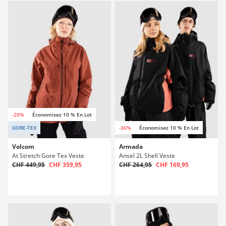
-20%
Économisez 10 % En Lot
GORE-TEX
-36%
Économisez 10 % En Lot
Volcom
Armada
At Stretch Gore Tex Veste
Ansel 2L Shell Veste
CHF 449,95
CHF 359,95
CHF 264,95
CHF 169,95