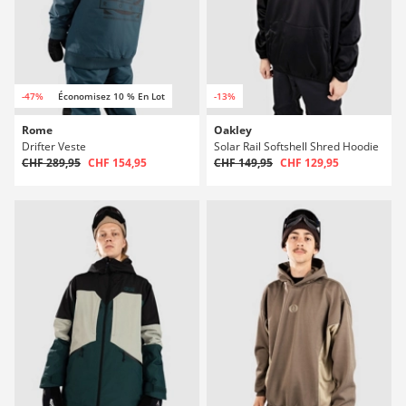
-47%
Économisez 10 % En Lot
-13%
Rome
Oakley
Drifter Veste
Solar Rail Softshell Shred Hoodie
CHF 289,95
CHF 154,95
CHF 149,95
CHF 129,95