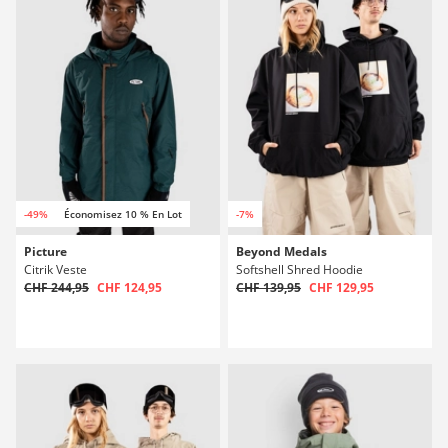
-49%
Économisez 10 % En Lot
-7%
Picture
Beyond Medals
Citrik Veste
Softshell Shred Hoodie
CHF 244,95
CHF 124,95
CHF 139,95
CHF 129,95