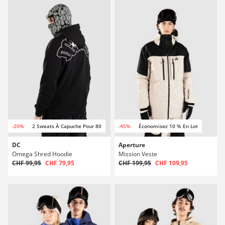
-20%
2 Sweats À Capuche Pour 80
-45%
Économisez 10 % En Lot
DC
Aperture
Omega Shred Hoodie
Mission Veste
CHF 99,95
CHF 79,95
CHF 199,95
CHF 109,95