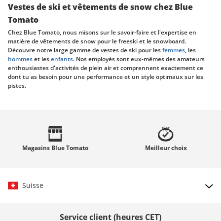
Vestes de ski et vêtements de snow chez Blue
Tomato
Chez Blue Tomato, nous misons sur le savoir-faire et l'expertise en
matière de vêtements de snow pour le freeski et le snowboard.
Découvre notre large gamme de vestes de ski pour les
femmes
, les
hommes
et les
enfants
. Nos employés sont eux-mêmes des amateurs
enthousiastes d'activités de plein air et comprennent exactement ce
dont tu as besoin pour une performance et un style optimaux sur les
pistes.
Vestes de snow pour la montagne, les pistes, le
park et la poudreuse
Il est important pour nous que tu trouves la veste idéale pour tes
aventures hivernales, peu importe où tu vas - qu'il s'agisse de carving
sur les pistes, de sessions dans le snowpark ou de randonnées dans la
Magasins
Blue Tomato
Meilleur
choix
poudreuse. Ton style de ride, le terrain et les conditions
météorologiques sont des critères importants pour choisir la bonne
veste de ski. Découvre les éléments à prendre en compte lors de l'achat
d'une nouvelle veste ici et dans notre
guide d'achat des vêtements
Suisse
d'extérieur
.
Choisir le pays
La veste de ski idéale pour tes besoins
Service client (heures CET)