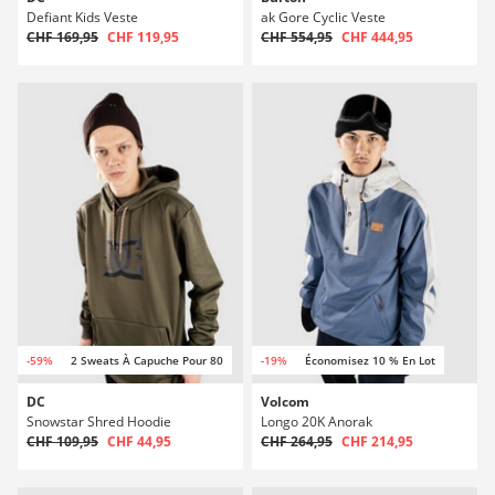
Defiant Kids Veste
ak Gore Cyclic Veste
CHF 169,95
CHF 119,95
CHF 554,95
CHF 444,95
-59%
2 Sweats À Capuche Pour 80
-19%
Économisez 10 % En Lot
DC
Volcom
Snowstar Shred Hoodie
Longo 20K Anorak
CHF 109,95
CHF 44,95
CHF 264,95
CHF 214,95