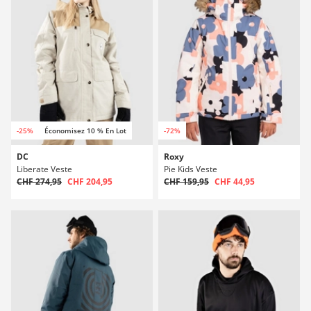
-25%
Économisez 10 % En Lot
-72%
DC
Roxy
Liberate Veste
Pie Kids Veste
CHF 274,95
CHF 204,95
CHF 159,95
CHF 44,95