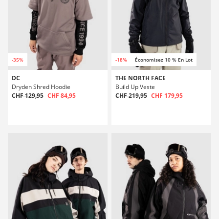
-35%
-18%
Économisez 10 % En Lot
DC
THE NORTH FACE
Dryden Shred Hoodie
Build Up Veste
CHF 129,95
CHF 84,95
CHF 219,95
CHF 179,95