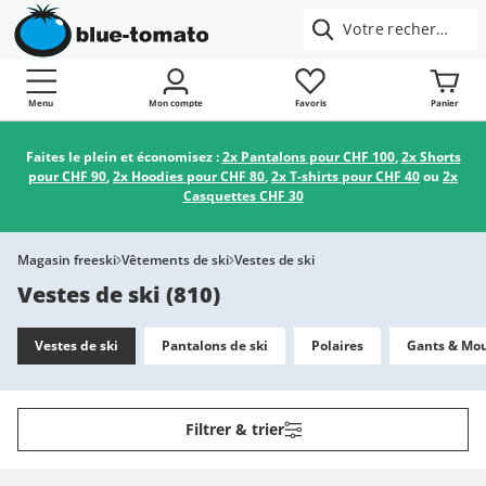
Menu
Mon compte
Favoris
Panier
Faites le plein et économisez :
2x Pantalons pour CHF 100
,
2x Shorts
pour CHF 90
,
2x Hoodies pour CHF 80
,
2x T-shirts pour CHF 40
ou
2x
Casquettes CHF 30
Magasin freeski
Vêtements de ski
Vestes de ski
Vestes de ski
(
810
)
Vestes de ski
Pantalons de ski
Polaires
Gants & Mou
Filtrer & trier