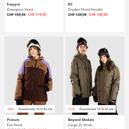
Empyre
DC
Downpour Veste
Dryden Shred Hoodie
CHF 159,95
CHF 119,95
CHF 129,95
CHF 109,95
-58%
Économisez 10 % En Lot
-51%
Économisez 10 % En Lot
Picture
Beyond Medals
Exa Veste
Cargo 2L Veste