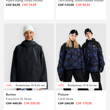
Hydro Riding Shred Hoodie
Tech Riding Shred Hoodie Hoodie
CHF 84,95
CHF 74,95
CHF 119,95
CHF 84,95
-20%
Économisez 10 % En Lot
-27%
Économisez 10 % En Lot
Burton
Picture
Futuretrst 3L Veste
Citrik Veste
CHF 449,95
CHF 359,95
CHF 244,95
CHF 179,95