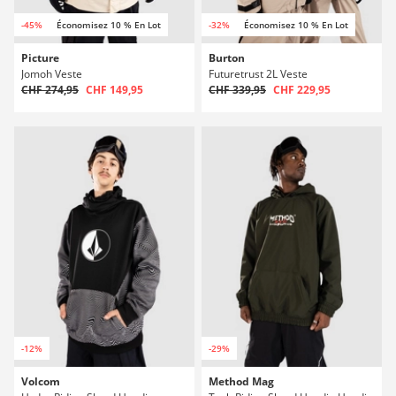
-45%
Économisez 10 % En Lot
-32%
Économisez 10 % En Lot
Picture
Burton
Jomoh Veste
Futuretrust 2L Veste
CHF 274,95
CHF 149,95
CHF 339,95
CHF 229,95
-12%
-29%
Volcom
Method Mag