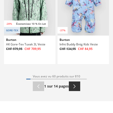
-28%
Économisez 10 % En Lot
GORE-TEX
-37%
Burton
Burton
AK Gore-Tex Tuvak 3L Veste
Infnt Buddy Bntg Kids Veste
CHF 979,95
CHF 709,95
CHF 134,95
CHF 84,95
Vous avez vu 60 produits sur 810
1 sur 14 pages