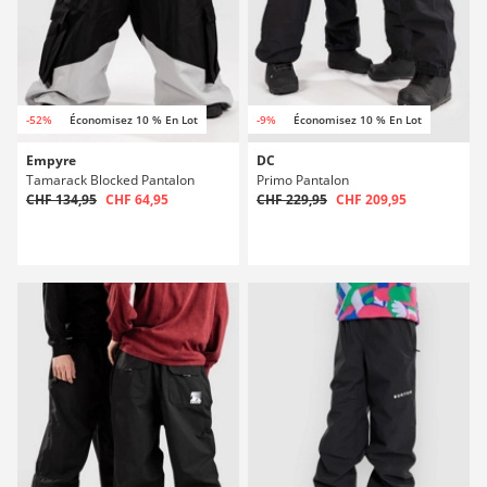
-52%
Économisez 10 % En Lot
-9%
Économisez 10 % En Lot
Empyre
DC
Tamarack Blocked Pantalon
Primo Pantalon
CHF 134,95
CHF 64,95
CHF 229,95
CHF 209,95