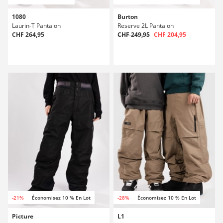
1080
Burton
Laurin-T Pantalon
Reserve 2L Pantalon
CHF 264,95
CHF 249,95
CHF 204,95
-21%
Économisez 10 % En Lot
-28%
Économisez 10 % En Lot
Picture
L1