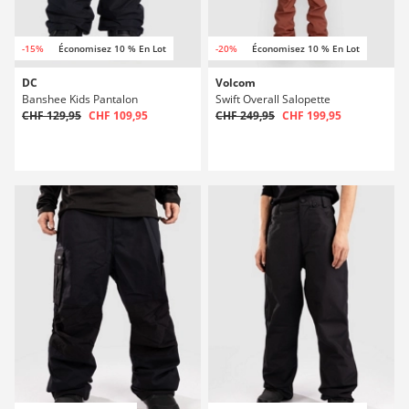
-15%
Économisez 10 % En Lot
-20%
Économisez 10 % En Lot
DC
Volcom
Banshee Kids Pantalon
Swift Overall Salopette
CHF 129,95
CHF 109,95
CHF 249,95
CHF 199,95