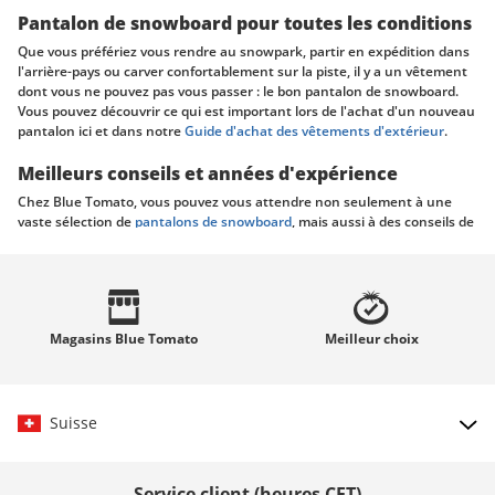
Pantalon de snowboard pour toutes les conditions
Que vous préfériez vous rendre au snowpark, partir en expédition dans
l'arrière-pays ou carver confortablement sur la piste, il y a un vêtement
dont vous ne pouvez pas vous passer : le bon pantalon de snowboard.
Vous pouvez découvrir ce qui est important lors de l'achat d'un nouveau
pantalon ici et dans notre
Guide d'achat des vêtements d'extérieur
.
Meilleurs conseils et années d'expérience
Chez Blue Tomato, vous pouvez vous attendre non seulement à une
vaste sélection de
pantalons de snowboard
, mais aussi à des conseils de
premier ordre. Nos experts, en ligne et dans nos boutiques locales, sont
prêts à vous soutenir grâce à leur expertise. Ainsi, nous vous
garantissons que vous trouverez exactement ce dont vous avez besoin
et ce que vous souhaitez.
Magasins
Blue Tomato
Meilleur
choix
Différentes coupes et différents styles
Des marques telles que Burton, Volcom et DC peuvent être utilisées
pour concevoir des pantalons de snowboard pour les
femmes
, les
hommes
et les
enfants
s'inspirent des tendances actuelles du street
Suisse
style. L'ajustement, le matériau et la fonction sont généralement les
critères les plus importants lors de l'achat. Bien sûr, nous avons aussi
une large gamme de modèles pour vous avec des imprimés accrocheurs
Choisir le pays
et des pantalons subtils dans des couleurs simples.
Service client (heures CET)
Super tendance et