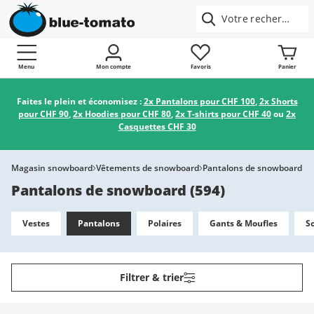
Menu
Mon compte
Favoris
Panier
Faites le plein et économisez :
2x Pantalons pour CHF 100
,
2x Shorts
pour CHF 90
,
2x Hoodies pour CHF 80
,
2x T-shirts pour CHF 40
ou
2x
Casquettes CHF 30
Magasin snowboard
Vêtements de snowboard
Pantalons de snowboard
Pantalons de snowboard
(
594
)
Vestes
Pantalons
Polaires
Gants & Moufles
S
Filtrer & trier