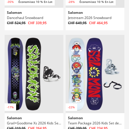
-35%
Économisez 10 % En Lot
-28%
Économisez 10 % En Lot
Salomon
Salomon
Dancehaul Snowboard
Jetstream 2026 Snowboard
CHF 524,95
CHF 339,95
CHF 649,95
CHF 464,95
-17%
-22%
Salomon
Salomon
Grail+Goodtime Xs 2026 Kids Set de Snowboard
Team Package 2026 Kids Set de Snowboard
CHF 319,95
CHF 264,95
CHF 299,95
CHF 234,95