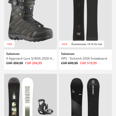
-18%
-26%
Économisez 10 % En Lot
Salomon
Salomon
X Approach Lace SJ BOA 2026 Hardboots snowboard
HPS - Sickstick 2026 Snowboard
CHF 359,95
CHF 294,95
CHF 699,95
CHF 519,95