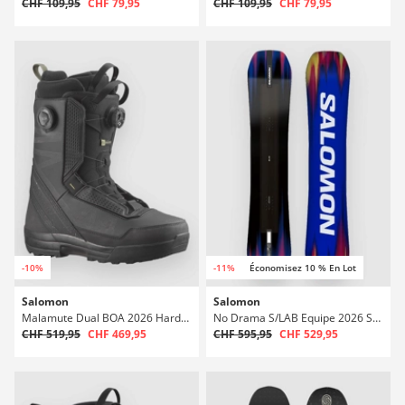
CHF 109,95
CHF 79,95
CHF 109,95
CHF 79,95
-10%
-11%
Économisez 10 % En Lot
Salomon
Salomon
Malamute Dual BOA 2026 Hardboots snowboard
No Drama S/LAB Equipe 2026 Snowboard
CHF 519,95
CHF 469,95
CHF 595,95
CHF 529,95