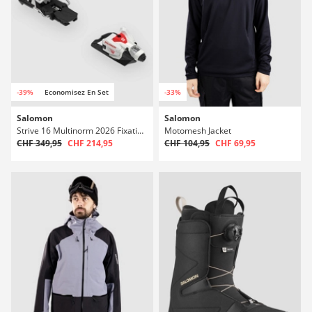
-39%
Economisez En Set
-33%
Salomon
Salomon
Strive 16 Multinorm 2026 Fixations de ski
Motomesh Jacket
CHF 349,95
CHF 214,95
CHF 104,95
CHF 69,95