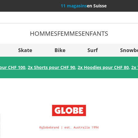
11 magasins
en Suisse
HOMMES
FEMMES
ENFANTS
Plus de
Sverige
Skate
Bike
Surf
Snowb
Slovenija
pour CHF 100
,
2x Shorts pour CHF 90
,
2x Hoodies pour CHF 80
,
2x 
België (Nederlands)
Belgique (Français)
Danmark
Norge