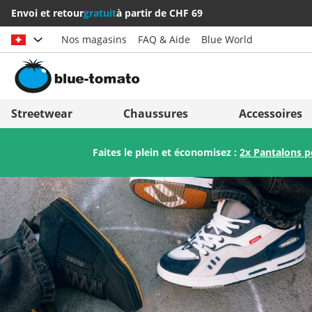
Envoi et retour
gratuit
à partir de CHF 69
Nos magasins
FAQ & Aide
Blue World
Choisir le pays
Deutschland
Nederland
Streetwear
Chaussures
Accessoires
Österreich
Italia (Italiano)
Faites le plein et économisez :
2x Pantalons 
Schweiz (Deutsch)
Italien (Deutsch)
Suisse (Français)
España
Svizzera (Italiano)
Suomi
France
United Kingdom