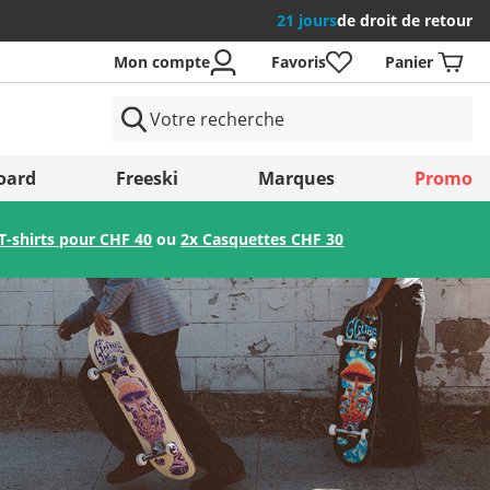
21 jours
de droit de retour
Mon compte
Favoris
Panier
 Pays
oard
Freeski
Marques
Promo
T-shirts pour CHF 40
ou
2x Casquettes CHF 30
Enregistrer