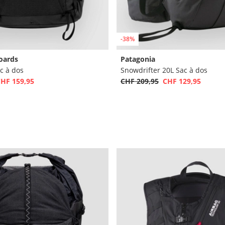
-38%
oards
Patagonia
c à dos
Snowdrifter 20L Sac à dos
HF 159,95
CHF 209,95
CHF 129,95