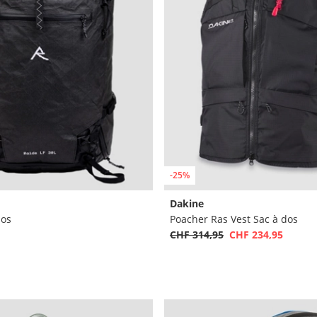
-25%
Dakine
dos
Poacher Ras Vest Sac à dos
CHF 314,95
CHF 234,95