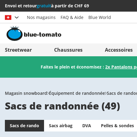
Envoi et retour
gratuit
à partir de CHF 69
Nos magasins
FAQ & Aide
Blue World
Choisir le pays
Deutschland
Nederland
Streetwear
Chaussures
Accessoires
Österreich
Italia (Italiano)
Faites le plein et économisez :
2x Pantalons 
Schweiz (Deutsch)
Italien (Deutsch)
Suisse (Français)
España
Svizzera (Italiano)
Suomi
Magasin snowboard
Équipement de randonnée
Sacs de rand
Sacs de randonnée
(
49
)
France
United Kingdom
Sacs de rando
Sacs airbag
DVA
Pelles & sondes