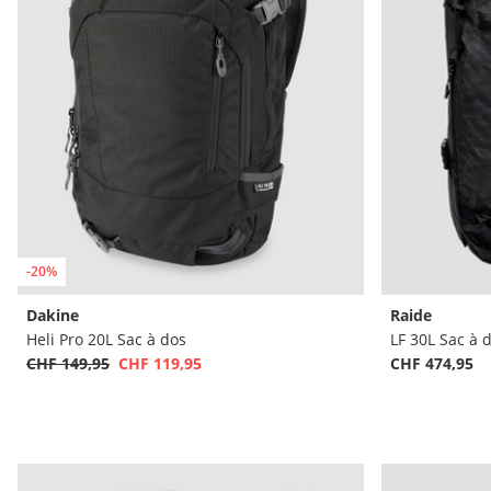
-20%
Dakine
Raide
Heli Pro 20L Sac à dos
LF 30L Sac à 
CHF 149,95
CHF 119,95
CHF 474,95