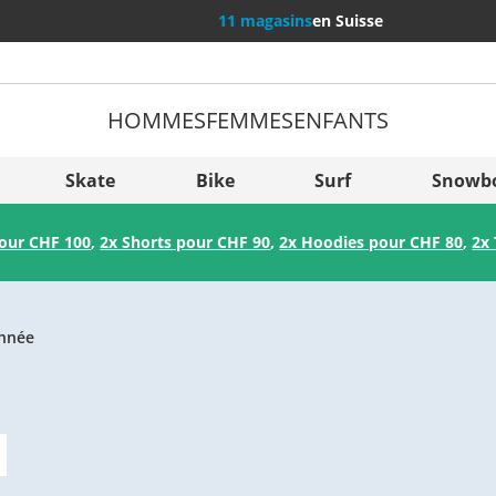
11 magasins
en Suisse
HOMMES
FEMMES
ENFANTS
Plus de
Sverige
Skate
Bike
Surf
Snowb
Slovenija
pour CHF 100
,
2x Shorts pour CHF 90
,
2x Hoodies pour CHF 80
,
2x 
België (Nederlands)
Belgique (Français)
Danmark
onnée
Norge