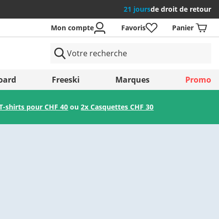
21 jours
de droit de retour
Mon compte
Favoris
Panier
 Pays
oard
Freeski
Marques
Promo
T-shirts pour CHF 40
ou
2x Casquettes CHF 30
Enregistrer