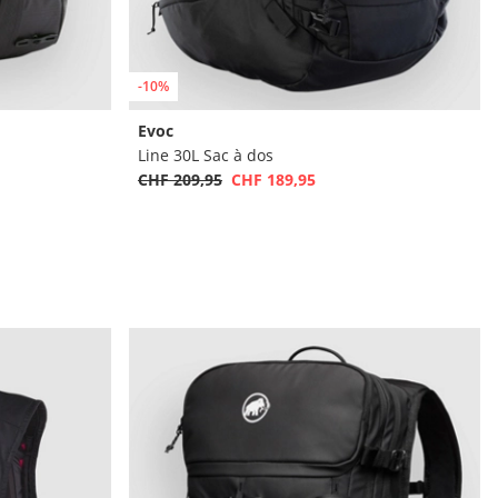
-10%
Evoc
Line 30L Sac à dos
CHF 209,95
CHF 189,95