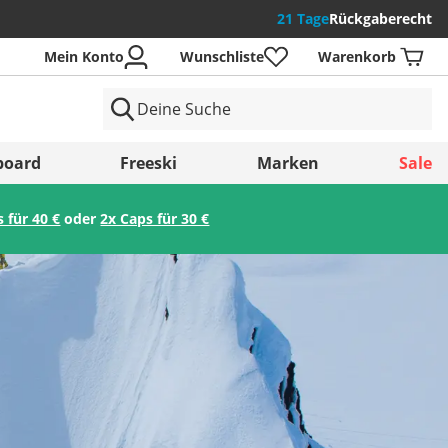
21 Tage
Rückgaberecht
Mein Konto
Wunschliste
Warenkorb
der
board
Freeski
Marken
Sale
s für 40 €
oder
2x Caps für 30 €
Speichern