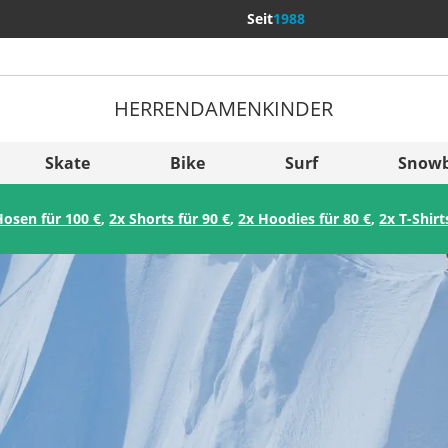
Seit
1988
HERREN
DAMEN
KINDER
Weitere Län
Sverige
Skate
Bike
Surf
Snow
Slovenija
Hosen für 100 €
,
2x Shorts für 90 €
,
2x Hoodies für 80 €
,
2x T-Shirt
België (Nederlands)
Belgique (Français)
Danmark
Norge