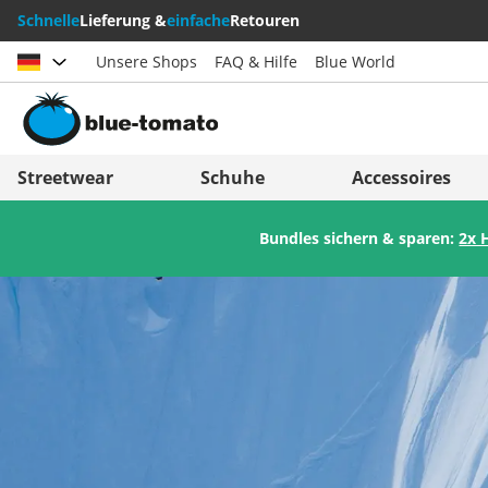
Schnelle
Lieferung &
einfache
Retouren
Unsere Shops
FAQ & Hilfe
Blue World
Land auswählen
Deutschland
Nederland
Streetwear
Schuhe
Accessoires
Österreich
Italia (Italiano)
Bundles sichern & sparen:
2x 
Schweiz (Deutsch)
Italien (Deutsch)
Suisse (Français)
España
Svizzera (Italiano)
Suomi
France
United Kingdom