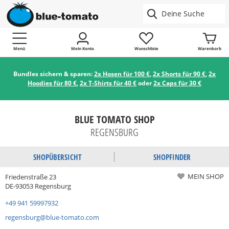
Menü
Mein Konto
Wunschliste
Warenkorb
Bundles sichern & sparen:
2x Hosen für 100 €
,
2x Shorts für 90 €
,
2x
Hoodies für 80 €
,
2x T-Shirts für 40 €
oder
2x Caps für 30 €
BLUE TOMATO SHOP
REGENSBURG
SHOPÜBERSICHT
SHOPFINDER
MEIN SHOP
Friedenstraße 23
DE-93053 Regensburg
+49 941 59997932
regensburg@blue-tomato.com