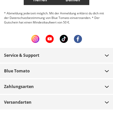
* Abmeldung jederzeit möglich. Mit der Anmeldung erklärst du dich mit
der Datenschutzbestimmung von Blue Tomato einverstanden. * Der
Gutschein hat einen Mindestkaufwert von 50 €.
Service & Support
FAQ
Blue Tomato
Zahlung
Über uns
Versand
Zahlungsarten
Shops
Rücksendungen
Jobs
Gutscheine
Versandarten
Teamrider
Bestellung verfolgen