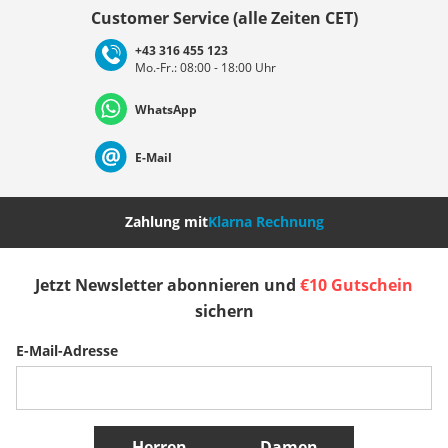
Land auswählen
Customer Service (alle Zeiten CET)
+43 316 455 123
Mo.-Fr.: 08:00 - 18:00 Uhr
Deutschland
Österreich
Schweiz (Deutsch)
WhatsApp
Suisse (Français)
Svizzera (Italiano)
France
E-Mail
Nederland
Italia (Italiano)
Italien (Deutsch)
Zahlung mit
Klarna Rechnung
España
Suomi
United Kingdom
Jetzt Newsletter abonnieren und
€10 Gutschein
sichern
Sverige
Slovenija
België (Nederlands)
E-Mail-Adresse
Belgique (Français)
Danmark
Norge
Weitere Länder
Herren
Damen