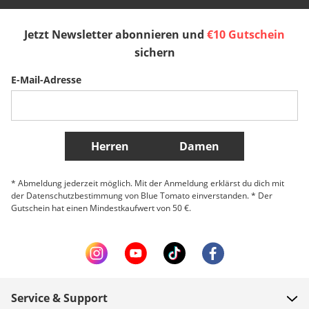
España
Suomi
United Kingdom
Mid-Layer für kalte Tage
Jetzt Newsletter abonnieren und
€10 Gutschein
Die besten Ski-Marken
Sverige
Slovenija
België (Nederlands)
sichern
In unserem Sortiment findest du die beliebtesten Brands der Ski-Szene.
Unsere Lieblingsbrands:
E-Mail-Adresse
Belgique (Français)
Danmark
Norge
Armada
K2 FL3X
Faction
Weitere Länder
Marker
Line
Herren
Damen
* Abmeldung jederzeit möglich. Mit der Anmeldung erklärst du dich mit
der Datenschutzbestimmung von Blue Tomato einverstanden. * Der
Gutschein hat einen Mindestkaufwert von 50 €.
Service & Support