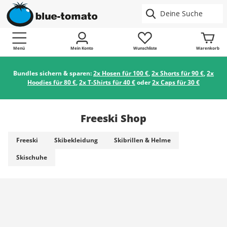
Menü
Mein Konto
Wunschliste
Warenkorb
Bundles sichern & sparen:
2x Hosen für 100 €
,
2x Shorts für 90 €
,
2x
Hoodies für 80 €
,
2x T-Shirts für 40 €
oder
2x Caps für 30 €
Freeski Shop
Freeski
Skibekleidung
Skibrillen & Helme
Skischuhe