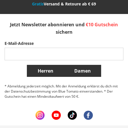
Gratis
Versand & Retoure ab € 69
España
Suomi
United Kingdom
Jetzt Newsletter abonnieren und
€10 Gutschein
Sverige
Slovenija
België (Nederlands)
sichern
E-Mail-Adresse
Belgique (Français)
Danmark
Norge
Weitere Länder
Herren
Damen
* Abmeldung jederzeit möglich. Mit der Anmeldung erklärst du dich mit
der Datenschutzbestimmung von Blue Tomato einverstanden. * Der
Gutschein hat einen Mindestkaufwert von 50 €.