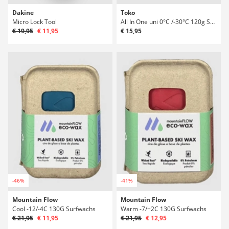
Dakine
Toko
Micro Lock Tool
All In One uni 0°C /-30°C 120g Surfwachs
€ 19,95
€ 11,95
€ 15,95
-46%
-41%
Mountain Flow
Mountain Flow
Cool -12/-4C 130G Surfwachs
Warm -7/+2C 130G Surfwachs
€ 21,95
€ 11,95
€ 21,95
€ 12,95