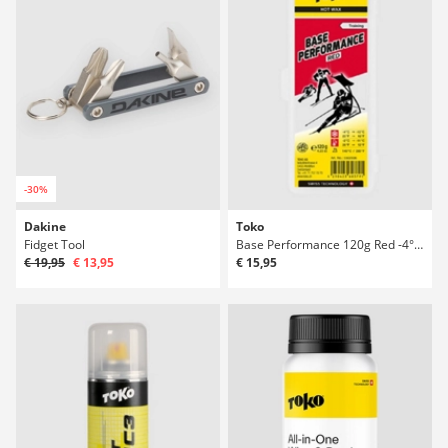
-30%
Dakine
Toko
Fidget Tool
Base Performance 120g Red -4°C / -12° Surfwachs
€ 19,95
€ 13,95
€ 15,95