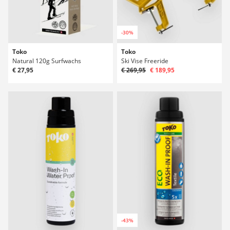
-30%
Toko
Toko
Natural 120g Surfwachs
Ski Vise Freeride
€ 27,95
€ 269,95
€ 189,95
-43%