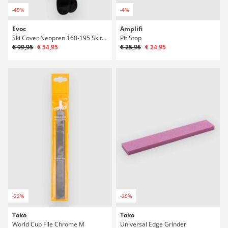
-45%
-4%
Evoc
Amplifi
Ski Cover Neopren 160-195 Skitasche
Pit Stop
€ 99,95
€ 54,95
€ 25,95
€ 24,95
-22%
-20%
Toko
Toko
World Cup File Chrome M
Universal Edge Grinder