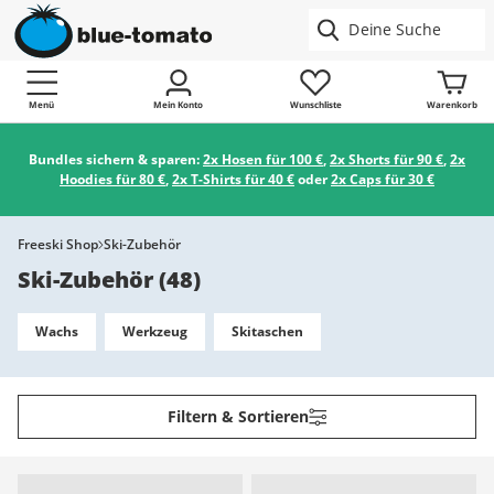
Menü
Mein Konto
Wunschliste
Warenkorb
Bundles sichern & sparen:
2x Hosen für 100 €
,
2x Shorts für 90 €
,
2x
Hoodies für 80 €
,
2x T-Shirts für 40 €
oder
2x Caps für 30 €
Freeski Shop
Ski-Zubehör
Ski-Zubehör
(
48
)
Wachs
Werkzeug
Skitaschen
Filtern & Sortieren