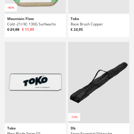
-46%
Mountain Flow
Toko
Cold -21/-9C 130G Surfwachs
Base Brush Copper
€ 21,95
€ 11,95
€ 24,95
-19%
Toko
Db
Plexi Blade 5mm GS
Snow Essential Skitasche