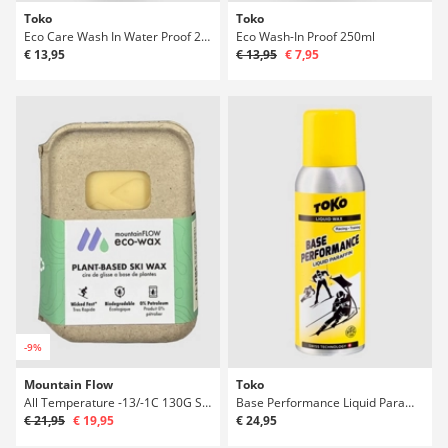
Toko
Toko
Eco Care Wash In Water Proof 250 ml
Eco Wash-In Proof 250ml
€ 13,95
€ 13,95
€ 7,95
-9%
Mountain Flow
Toko
All Temperature -13/-1C 130G Surfwachs
Base Performance Liquid Paraffin Yellow -4°C / 10°C Surfwachs
€ 21,95
€ 19,95
€ 24,95