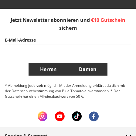
España
Suomi
United Kingdom
Jetzt Newsletter abonnieren und
€10 Gutschein
Sverige
Slovenija
België (Nederlands)
sichern
E-Mail-Adresse
Belgique (Français)
Danmark
Norge
Weitere Länder
Herren
Damen
* Abmeldung jederzeit möglich. Mit der Anmeldung erklärst du dich mit
der Datenschutzbestimmung von Blue Tomato einverstanden. * Der
Gutschein hat einen Mindestkaufwert von 50 €.