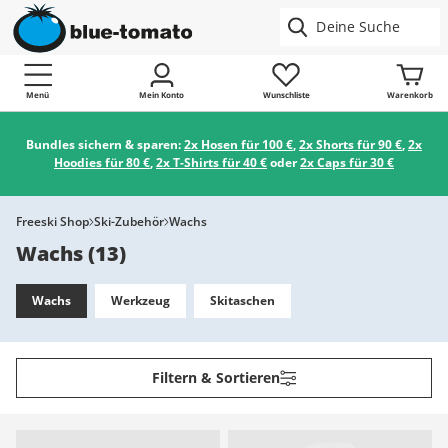
Menü
Mein Konto
Wunschliste
Warenkorb
Bundles sichern & sparen:
2x Hosen für 100 €
,
2x Shorts für 90 €
,
2x
Hoodies für 80 €
,
2x T-Shirts für 40 €
oder
2x Caps für 30 €
Freeski Shop
Ski-Zubehör
Wachs
Wachs
(
13
)
Wachs
Werkzeug
Skitaschen
Filtern & Sortieren