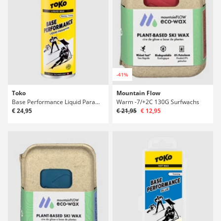
-41%
Toko
Mountain Flow
Base Performance Liquid Paraffin Yellow -4°C / 10°C Surfwachs
Warm -7/+2C 130G Surfwachs
€ 24,95
€ 21,95
€ 12,95