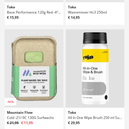
Toko
Toko
Base Performance 120g Red -4°C / -12° Surfwachs
Waxremover Hc3 250ml
€ 15,95
€ 14,95
-46%
Mountain Flow
Toko
Cold -21/-9C 130G Surfwachs
All In One Wipe Brush 250 ml Surfwachs
€ 21,95
€ 11,95
€ 29,95