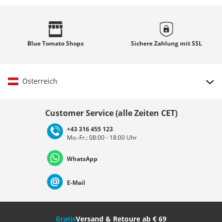
Blue Tomato
Shops
Sichere Zahlung mit
SSL
Österreich
Land auswählen
Customer Service (alle Zeiten CET)
+43 316 455 123
Mo.-Fr.: 08:00 - 18:00 Uhr
Deutschland
Österreich
Schweiz (Deutsch)
WhatsApp
Suisse (Français)
Svizzera (Italiano)
France
E-Mail
Nederland
Italia (Italiano)
Italien (Deutsch)
Gratis
Versand & Retoure ab € 69