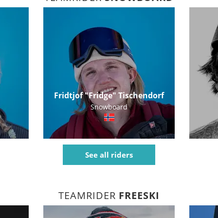
Fridtjof "Fridge" Tischendorf
Snowboard
See all riders
TEAMRIDER
FREESKI