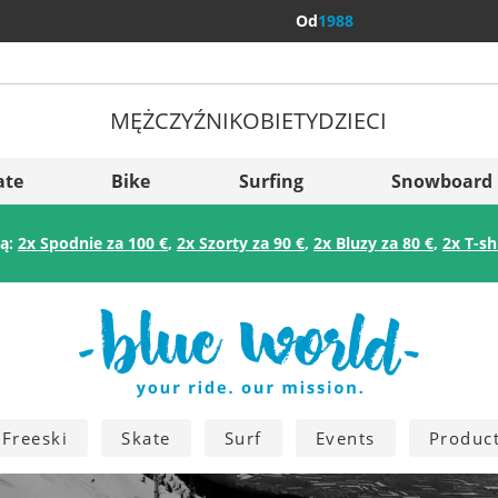
Od
1988
MĘŻCZYŹNI
KOBIETY
DZIECI
Więcej kraj
Sverige
ate
Bike
Surfing
Snowboard
Slovenija
ją:
2x Spodnie za 100 €
,
2x Szorty za 90 €
,
2x Bluzy za 80 €
,
2x T-sh
België (Nederlands)
Belgique (Français)
Danmark
Norge
Freeski
Skate
Surf
Events
Produc