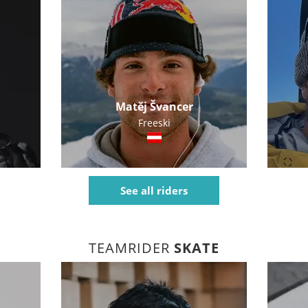
Matěj Švancer
Freeski
See all riders
TEAMRIDER
SKATE