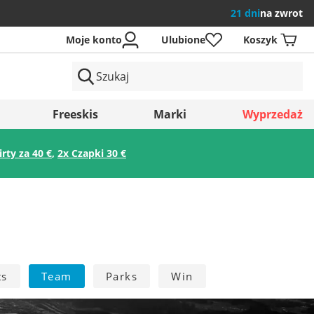
21 dni
na zwrot
Moje konto
Ulubione
Koszyk
ów
Freeskis
Marki
Wyprzedaż
irty za 40 €
,
2x Czapki 30 €
Zapisz
ts
Team
Parks
Win