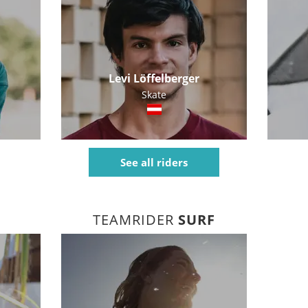
Levi Löffelberger
Skate
See all riders
TEAMRIDER
SURF