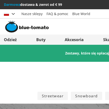
Darmowa
dostawa & zwrot od € 99
Nasze sklepy
FAQ & pomoc
Blue World
Wybierz kraj
Deutschland
Nederland
Odzież
Buty
Akcesoria
Sk
Österreich
Italia (Italiano)
Zestawy, które się opłaca
Schweiz (Deutsch)
Italien (Deutsch)
Suisse (Français)
España
Svizzera (Italiano)
Suomi
France
United Kingdom
Streetwear
Snowboard