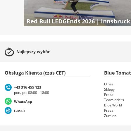
Red Bull LEDGEnds 2026 | Innsbruck
Najlepszy
wybór
Obsługa Klienta (czas CET)
Blue Toma
O nas
+43 316 455 123
Sklepy
pon.-pt.: 08:00 - 18:00
Praca
Team riders
WhatsApp
Blue World
Prasa
E-Mail
Zumiez