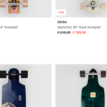
-14%
Globe
34" Komplet
Geminon 40" Rock Komplet
€ 219,95
€ 189,95