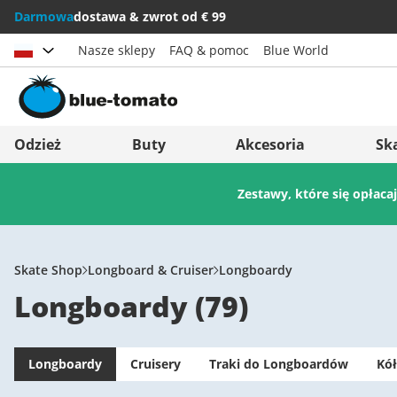
Darmowa
dostawa & zwrot od € 99
Nasze sklepy
FAQ & pomoc
Blue World
Wybierz kraj
Deutschland
Nederland
Odzież
Buty
Akcesoria
Sk
Österreich
Italia (Italiano)
Zestawy, które się opłaca
Schweiz (Deutsch)
Italien (Deutsch)
Suisse (Français)
España
Svizzera (Italiano)
Suomi
Skate Shop
Longboard & Cruiser
Longboardy
Longboardy
(
79
)
France
United Kingdom
Longboardy
Cruisery
Traki do Longboardów
Kó