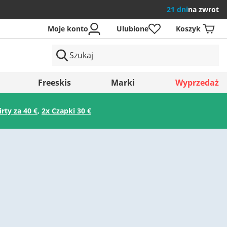
21 dni
na zwrot
Moje konto
Ulubione
Koszyk
ów
Freeskis
Marki
Wyprzedaż
irty za 40 €
,
2x Czapki 30 €
Zapisz