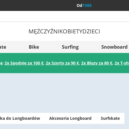
Od
1988
MĘŻCZYŹNI
KOBIETY
DZIECI
Więcej kraj
Sverige
ate
Bike
Surfing
Snowboard
Slovenija
ją:
2x Spodnie za 100 €
,
2x Szorty za 90 €
,
2x Bluzy za 80 €
,
2x T-sh
België (Nederlands)
Belgique (Français)
Danmark
Norge
łka do Longboardów
Akcesoria Longboard
Surfskate