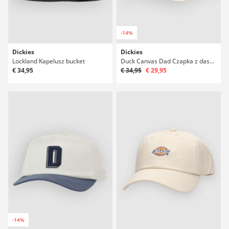
-14%
Dickies
Dickies
Lockland Kapelusz bucket
Duck Canvas Dad Czapka z daszkiem
€ 34,95
€ 34,95
€ 29,95
-14%