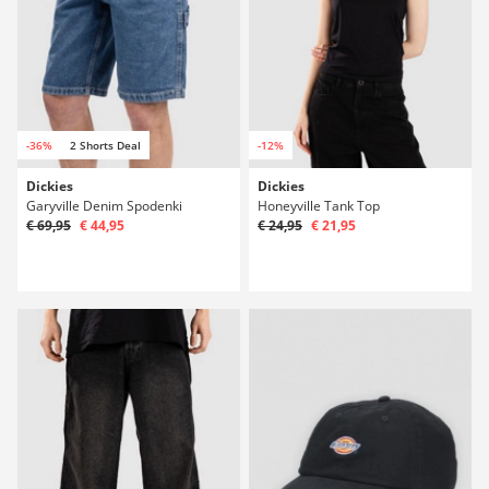
-36%
2 Shorts Deal
-12%
Dickies
Dickies
Garyville Denim Spodenki
Honeyville Tank Top
€ 69,95
€ 44,95
€ 24,95
€ 21,95