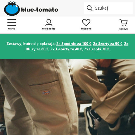
Menu
Moje konto
Ulubione
Koszyk
Zestawy, które się opłacają:
2x Spodnie za 100 €
,
2x Szorty za 90 €
,
2x
Bluzy za 80 €
,
2x T-shirty za 40 €
,
2x Czapki 30 €