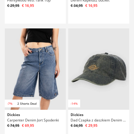
Plentywood Vest Tank Top
Denim Kapelusz bucket
€ 29,95
€ 16,95
€ 34,95
€ 16,95
-7%
2 Shorts Deal
-14%
Dickies
Dickies
Carpenter Denim Jort Spodenki
Dad Czapka z daszkiem Denim Czapka z daszkiem
€ 74,95
€ 69,95
€ 34,95
€ 29,95