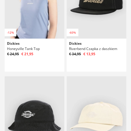
-12%
-60%
Dickies
Dickies
Honeyville Tank Top
Riverbend Czapka z daszkiem
€ 24,95
€ 21,95
€ 34,95
€ 13,95