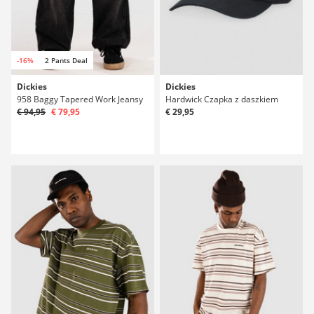
-16%
2 Pants Deal
Dickies
Dickies
958 Baggy Tapered Work Jeansy
Hardwick Czapka z daszkiem
€ 94,95
€ 79,95
€ 29,95