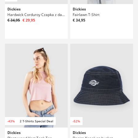
Dickies
Dickies
Hardwick Corduroy Czapka z daszkiem
Fairlawn T-Shirt
€ 34,95
€ 29,95
€ 34,95
-43%
2 T-Shirts Special Deal
-52%
Dickies
Dickies