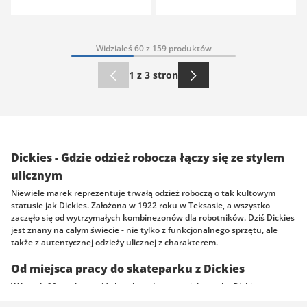
Widziałeś 60 z 159 produktów
1 z 3 stron
Dickies - Gdzie odzież robocza łączy się ze stylem
ulicznym
Niewiele marek reprezentuje trwałą odzież roboczą o tak kultowym
statusie jak Dickies. Założona w 1922 roku w Teksasie, a wszystko
zaczęło się od wytrzymałych kombinezonów dla robotników. Dziś Dickies
jest znany na całym świecie - nie tylko z funkcjonalnego sprzętu, ale
także z autentycznej odzieży ulicznej z charakterem.
Od miejsca pracy do skateparku z Dickies
W latach 90. społeczność skateboardowa przyjęła markę Dickies ze
względu na jej wytrzymałe spodnie, koszule i kurtki. Od tego czasu