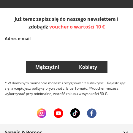
España
Suomi
United Kingdom
Już teraz zapisz się do naszego newslettera i
Sverige
Slovenija
België (Nederlands)
zdobądź
voucher o wartości 10 €
Adres e-mail
Belgique (Français)
Danmark
Norge
Więcej krajów
Mężczyźni
Kobiety
* W dowolnym momencie możesz zrezygnować z subskrypcji. Rejestrując
się, akceptujesz politykę prywatności Blue Tomato. *Voucher możesz
wykorsystać przy minimalnej warość zakupu w wysokości 50 €.
Serwis & Pomoc