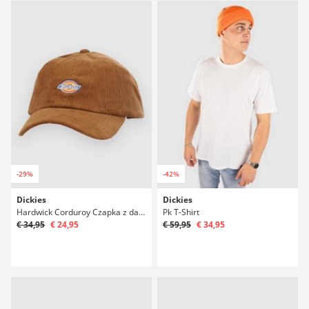
-29%
-42%
Dickies
Dickies
Hardwick Corduroy Czapka z daszkiem
Pk T-Shirt
€ 34,95
€ 24,95
€ 59,95
€ 34,95