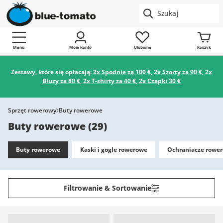
Menu
Moje konto
Ulubione
Koszyk
Zestawy, które się opłacają:
2x Spodnie za 100 €
,
2x Szorty za 90 €
,
2x
Bluzy za 80 €
,
2x T-shirty za 40 €
,
2x Czapki 30 €
Sprzęt rowerowy
Buty rowerowe
Buty rowerowe
(
29
)
Buty rowerowe
Kaski i gogle rowerowe
Ochraniacze rowe
Filtrowanie & Sortowanie