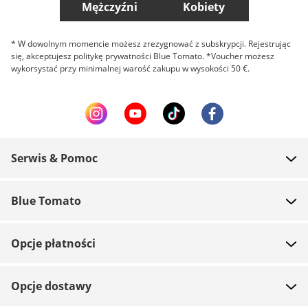
Mężczyźni
Kobiety
* W dowolnym momencie możesz zrezygnować z subskrypcji. Rejestrując
się, akceptujesz politykę prywatności Blue Tomato. *Voucher możesz
wykorsystać przy minimalnej warość zakupu w wysokości 50 €.
Serwis & Pomoc
FAQ
Blue Tomato
Kontakt
O nas
Płatność
Opcje płatności
Sklepy
Wysyłka
Praca
Zwroty
Opcje dostawy
Team riders
Vouchery