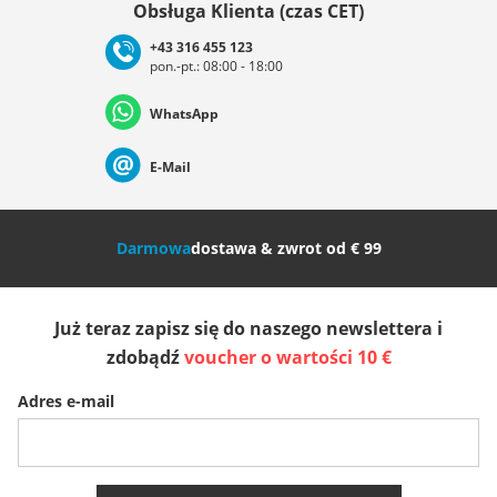
Obsługa Klienta (czas CET)
+43 316 455 123
pon.-pt.: 08:00 - 18:00
Deutschland
Österreich
Schweiz (Deutsch)
WhatsApp
Suisse (Français)
Svizzera (Italiano)
France
E-Mail
Nederland
Italia (Italiano)
Italien (Deutsch)
Darmowa
dostawa & zwrot od € 99
España
Suomi
United Kingdom
Już teraz zapisz się do naszego newslettera i
Sverige
Slovenija
België (Nederlands)
zdobądź
voucher o wartości 10 €
Adres e-mail
Belgique (Français)
Danmark
Norge
Więcej krajów