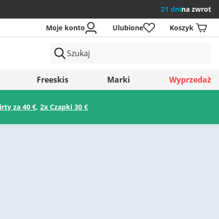
21 dni
na zwrot
Moje konto
Ulubione
Koszyk
ów
Freeskis
Marki
Wyprzedaż
irty za 40 €
,
2x Czapki 30 €
Zapisz