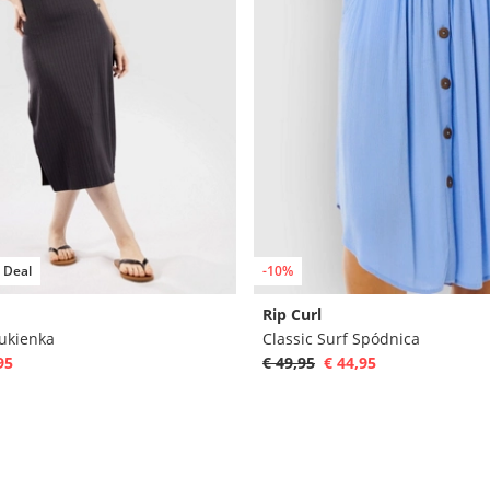
 Deal
-10%
Rip Curl
Sukienka
Classic Surf Spódnica
95
€ 49,95
€ 44,95