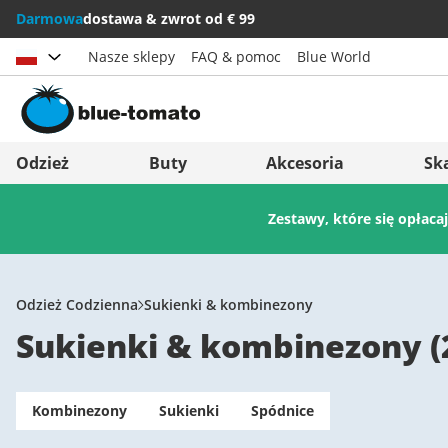
Darmowa
dostawa & zwrot od € 99
Nasze sklepy
FAQ & pomoc
Blue World
Wybierz kraj
Deutschland
Nederland
Odzież
Buty
Akcesoria
Sk
Österreich
Italia (Italiano)
Zestawy, które się opłaca
Schweiz (Deutsch)
Italien (Deutsch)
Suisse (Français)
España
Svizzera (Italiano)
Suomi
Odzież Codzienna
Sukienki & kombinezony
Sukienki & kombinezony
(
France
United Kingdom
Kombinezony
Sukienki
Spódnice