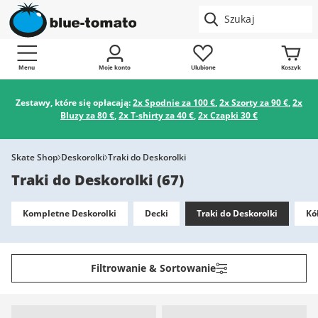
Menu
Moje konto
Ulubione
Koszyk
Zestawy, które się opłacają:
2x Spodnie za 100 €
,
2x Szorty za 90 €
,
2x
Bluzy za 80 €
,
2x T-shirty za 40 €
,
2x Czapki 30 €
Skate Shop
Deskorolki
Traki do Deskorolki
Traki do Deskorolki
(
67
)
Kompletne Deskorolki
Decki
Traki do Deskorolki
Kó
Filtrowanie & Sortowanie