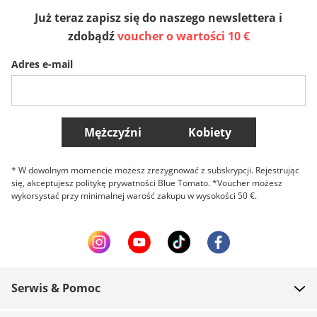
Już teraz zapisz się do naszego newslettera i
Sverige
Slovenija
België (Nederlands)
zdobądź
voucher o wartości 10 €
Adres e-mail
Belgique (Français)
Danmark
Norge
Więcej krajów
Mężczyźni
Kobiety
* W dowolnym momencie możesz zrezygnować z subskrypcji. Rejestrując
się, akceptujesz politykę prywatności Blue Tomato. *Voucher możesz
wykorsystać przy minimalnej warość zakupu w wysokości 50 €.
Serwis & Pomoc