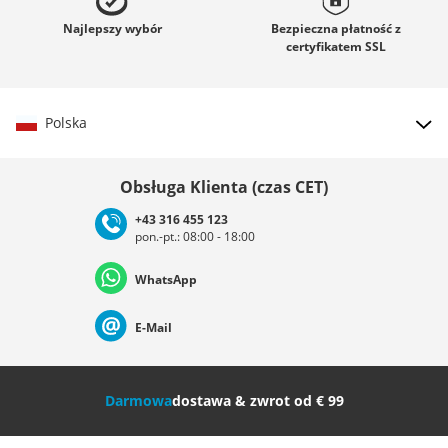
Najlepszy
wybór
Bezpieczna płatność z
certyfikatem
SSL
Polska
Wybierz kraj
Obsługa Klienta (czas CET)
+43 316 455 123
pon.-pt.: 08:00 - 18:00
Deutschland
Österreich
Schweiz (Deutsch)
WhatsApp
Suisse (Français)
Svizzera (Italiano)
France
E-Mail
Nederland
Italia (Italiano)
Italien (Deutsch)
Darmowa
dostawa & zwrot od € 99
España
Suomi
United Kingdom