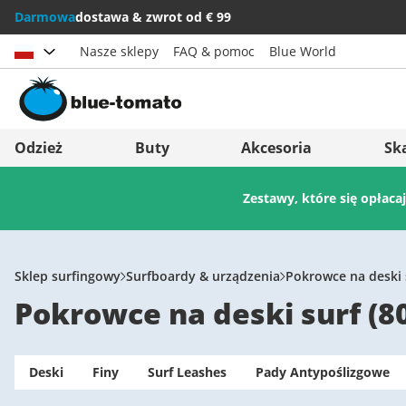
Darmowa
dostawa & zwrot od € 99
Nasze sklepy
FAQ & pomoc
Blue World
Wybierz kraj
Deutschland
Nederland
Odzież
Buty
Akcesoria
Sk
Österreich
Italia (Italiano)
Zestawy, które się opłaca
Schweiz (Deutsch)
Italien (Deutsch)
Suisse (Français)
España
Svizzera (Italiano)
Suomi
Sklep surfingowy
Surfboardy & urządzenia
Pokrowce na deski 
Pokrowce na deski surf
(
8
France
United Kingdom
Deski
Finy
Surf Leashes
Pady Antypoślizgowe