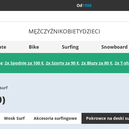
Od
1988
MĘŻCZYŹNI
KOBIETY
DZIECI
Więcej kraj
Sverige
ate
Bike
Surfing
Snowboard
Slovenija
ją:
2x Spodnie za 100 €
,
2x Szorty za 90 €
,
2x Bluzy za 80 €
,
2x T-sh
België (Nederlands)
Belgique (Français)
Danmark
surf
0
)
Norge
Wosk Surf
Akcesoria surfingowe
Pokrowce na deski su