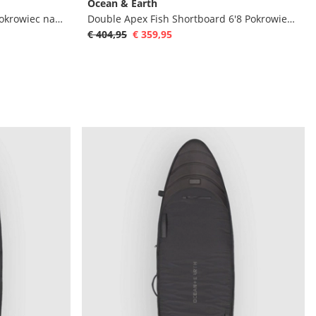
Ocean & Earth
Travel 2 Shortboard/Fish 6'0" Pokrowiec na deske surfingowa
Double Apex Fish Shortboard 6'8 Pokrowiec na deske surfingowa
€ 404,95
€ 359,95