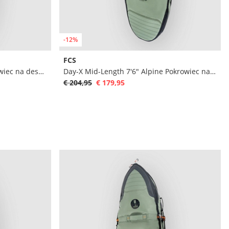
-12%
FCS
Travel 2 Mid-Length 7'0" Pokrowiec na deske surfingowa
Day-X Mid-Length 7'6" Alpine Pokrowiec na deske surfingowa
€ 204,95
€ 179,95