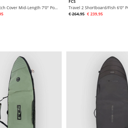
FCS
Packable Stretch Cover Mid-Length 7'0" Pokrowiec na deske surfingowa
95
€ 264,95
€ 239,95