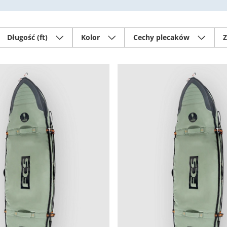
Długość (ft)
Kolor
Cechy plecaków