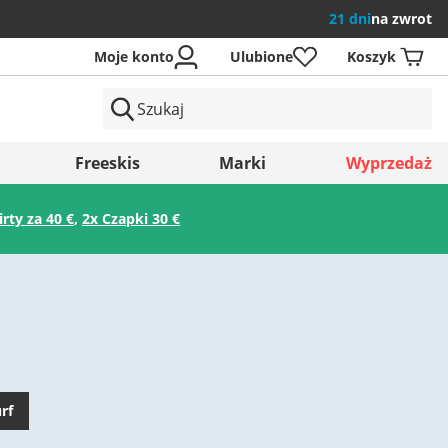
21 dni
na zwrot
Moje konto
Ulubione
Koszyk
ów
Freeskis
Marki
Wyprzedaż
irty za 40 €
,
2x Czapki 30 €
Zapisz
rf