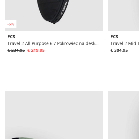
-6%
FCS
FCS
Travel 2 All Purpose 6'7 Pokrowiec na deske surfingowa
€ 234,95
€ 219,95
€ 304,95