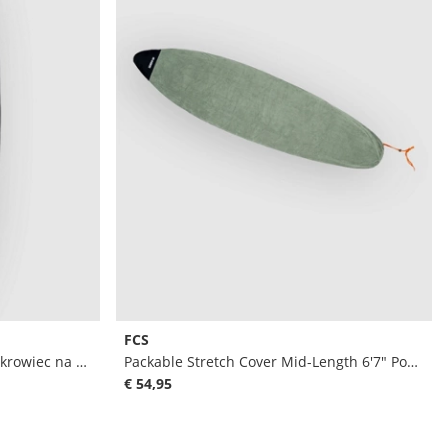
FCS
Double Apex Shortboard 6'4 Pokrowiec na deske surfingowa
Packable Stretch Cover Mid-Length 6'7" Pokrowiec na deske surfingowa
€ 54,95