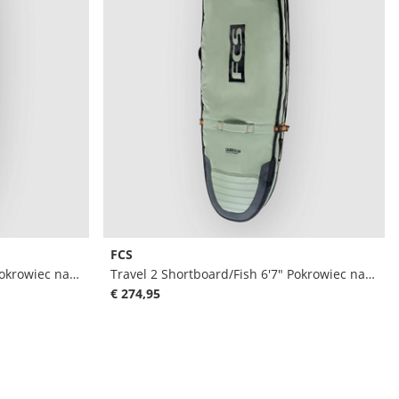
FCS
Travel 2 Shortboard/Fish 6'3" Pokrowiec na deske surfingowa
Travel 2 Shortboard/Fish 6'7" Pokrowiec na deske surfingowa
€ 274,95