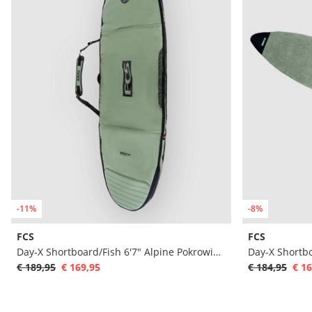
-11%
-8%
FCS
FCS
Day-X Shortboard/Fish 6'7" Alpine Pokrowiec na deske surfingowa
€ 189,95
€ 169,95
€ 184,95
€ 16