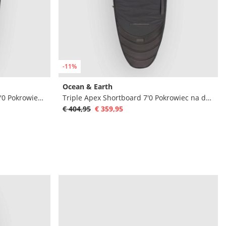
-11%
Ocean & Earth
Double Apex Fish Shortboard 7'0 Pokrowiec na deske surfingowa
Triple Apex Shortboard 7'0 Pokrowiec na deske surfingowa
€ 404,95
€ 359,95