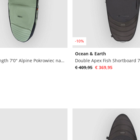
-10%
Ocean & Earth
Day-X Mid-Length 7'0" Alpine Pokrowiec na deske surfingowa
€ 409,95
€ 369,95