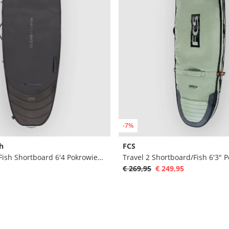
-7%
h
FCS
Double Apex Fish Shortboard 6'4 Pokrowiec na deske surfingowa
€ 269,95
€ 249,95