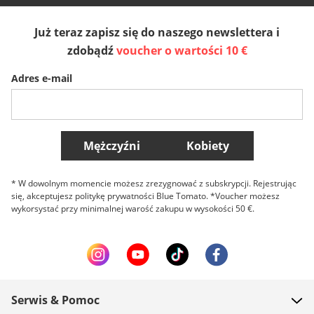
Już teraz zapisz się do naszego newslettera i
Sverige
Slovenija
België (Nederlands)
zdobądź
voucher o wartości 10 €
Adres e-mail
Belgique (Français)
Danmark
Norge
Więcej krajów
Mężczyźni
Kobiety
* W dowolnym momencie możesz zrezygnować z subskrypcji. Rejestrując
się, akceptujesz politykę prywatności Blue Tomato. *Voucher możesz
wykorsystać przy minimalnej warość zakupu w wysokości 50 €.
Serwis & Pomoc