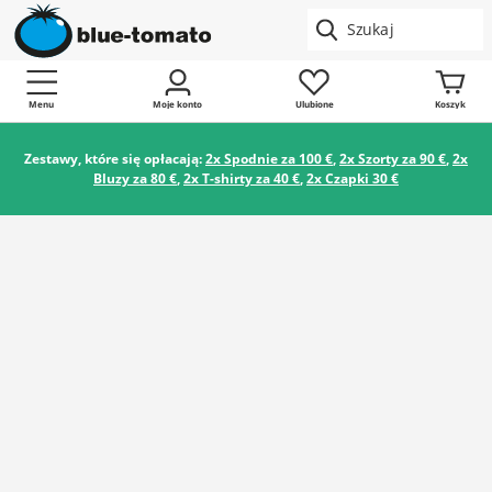
Menu
Moje konto
Ulubione
Koszyk
Zestawy, które się opłacają:
2x Spodnie za 100 €
,
2x Szorty za 90 €
,
2x
Bluzy za 80 €
,
2x T-shirty za 40 €
,
2x Czapki 30 €