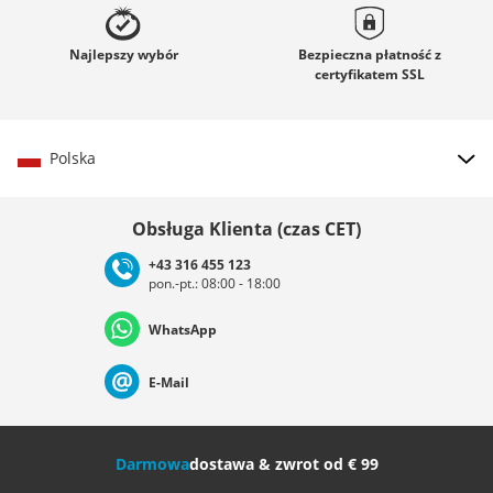
Najlepszy
wybór
Bezpieczna płatność z
certyfikatem
SSL
Polska
Wybierz kraj
Obsługa Klienta (czas CET)
+43 316 455 123
pon.-pt.: 08:00 - 18:00
Deutschland
Österreich
Schweiz (Deutsch)
WhatsApp
Suisse (Français)
Svizzera (Italiano)
France
E-Mail
Nederland
Italia (Italiano)
Italien (Deutsch)
Darmowa
dostawa & zwrot od € 99
España
Suomi
United Kingdom