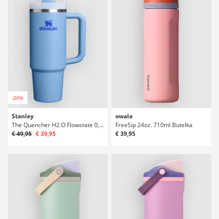
-20%
Stanley
owala
The Quencher H2.O Flowstate 0,89l Butelka
FreeSip 24oz. 710ml Butelka
€ 49,95
€ 39,95
€ 39,95