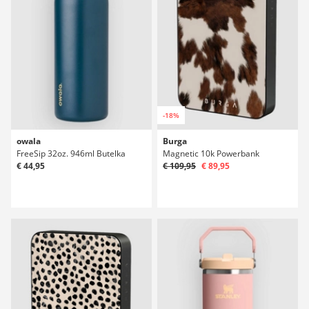
-18%
owala
Burga
FreeSip 32oz. 946ml Butelka
Magnetic 10k Powerbank
€ 44,95
€ 109,95
€ 89,95