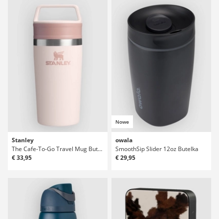
Nowe
Stanley
owala
The Cafe-To-Go Travel Mug Butelka
SmoothSip Slider 12oz Butelka
€ 33,95
€ 29,95