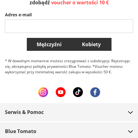
zdobądź
voucher o wartości 10 €
Adres e-mail
Belgique (Français)
Danmark
Norge
Więcej krajów
Mężczyźni
Kobiety
* W dowolnym momencie możesz zrezygnować z subskrypcji. Rejestrując
się, akceptujesz politykę prywatności Blue Tomato. *Voucher możesz
wykorsystać przy minimalnej warość zakupu w wysokości 50 €.
Serwis & Pomoc
FAQ
Blue Tomato
Kontakt