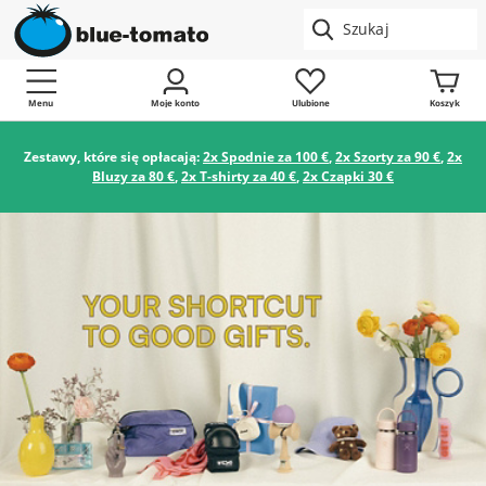
Menu
Moje konto
Ulubione
Koszyk
Zestawy, które się opłacają:
2x Spodnie za 100 €
,
2x Szorty za 90 €
,
2x
Bluzy za 80 €
,
2x T-shirty za 40 €
,
2x Czapki 30 €