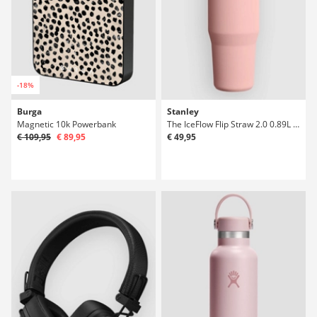
-18%
Burga
Stanley
Magnetic 10k Powerbank
The IceFlow Flip Straw 2.0 0.89L / 30oz Butelka
€ 109,95
€ 89,95
€ 49,95