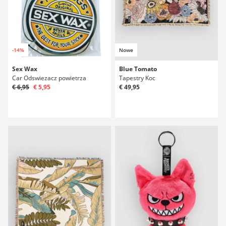
-14%
Nowe
Sex Wax
Blue Tomato
Car Odswiezacz powietrza
Tapestry Koc
€ 6,95
€ 5,95
€ 49,95