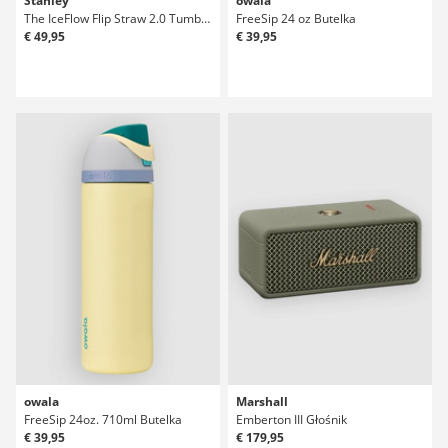
Stanley
owala
The IceFlow Flip Straw 2.0 Tumbler 0.89L Butelka
FreeSip 24 oz Butelka
€ 49,95
€ 39,95
owala
Marshall
FreeSip 24oz. 710ml Butelka
Emberton III Głośnik
€ 39,95
€ 179,95