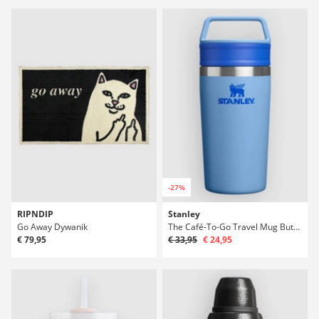
-27%
RIPNDIP
Stanley
Go Away Dywanik
The Café-To-Go Travel Mug Butelka
€ 79,95
€ 33,95
€ 24,95