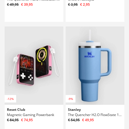
€ 49,95
€ 39,95
€ 3,95
€ 2,95
-12%
-9%
Reset Club
Stanley
Magnetic Gaming Powerbank
The Quencher H2.O FlowState 1,18l Butelka
€ 84,95
€ 74,95
€ 54,95
€ 49,95