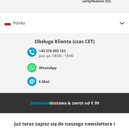
certyfikatem
SSL
Polska
Wybierz kraj
Obsługa Klienta (czas CET)
+43 316 455 123
pon.-pt.: 08:00 - 18:00
Deutschland
Österreich
Schweiz (Deutsch)
WhatsApp
Suisse (Français)
Svizzera (Italiano)
France
E-Mail
Nederland
Italia (Italiano)
Italien (Deutsch)
Darmowa
dostawa & zwrot od € 99
España
Suomi
United Kingdom
Już teraz zapisz się do naszego newslettera i
Sverige
Slovenija
België (Nederlands)