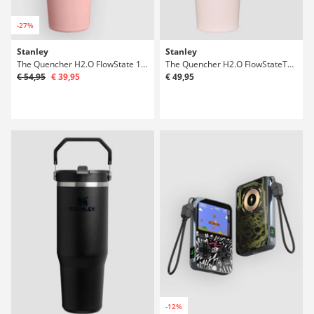
-27%
Stanley
Stanley
The Quencher H2.O FlowState 1,18l Butelka
The Quencher H2.O FlowStateTumbler 0,89l Butelka
€ 54,95
€ 39,95
€ 49,95
-12%