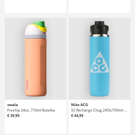
owala
Nike ACG
FreeSip 24oz. 710ml Butelka
SS Recharge Chug 24Oz/709ml Graphic Butelka
€ 39,95
€ 44,95