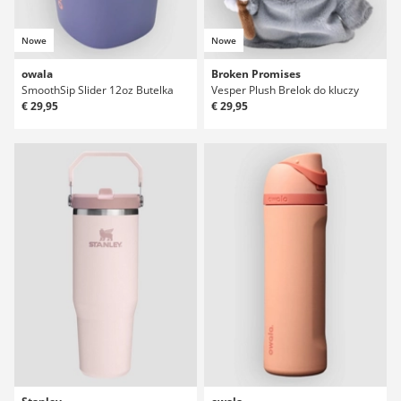
Nowe
Nowe
owala
Broken Promises
SmoothSip Slider 12oz Butelka
Vesper Plush Brelok do kluczy
€ 29,95
€ 29,95