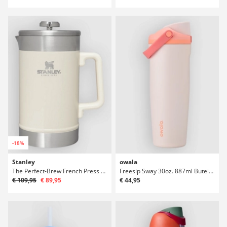
-18%
Stanley
owala
The Perfect-Brew French Press Butelka
Freesip Sway 30oz. 887ml Butelka
€ 109,95
€ 89,95
€ 44,95