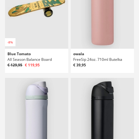
-8%
Blue Tomato
owala
All Season Balance Board
FreeSip 24oz. 710ml Butelka
€ 129,95
€ 119,95
€ 39,95