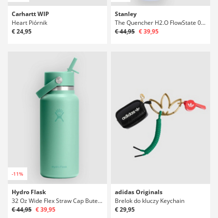
Carhartt WIP
Stanley
Heart Piórnik
The Quencher H2.O FlowState 0.89L / 30oz Butelka
€ 24,95
€ 44,95
€ 39,95
-11%
Hydro Flask
adidas Originals
32 Oz Wide Flex Straw Cap Butelka
Brelok do kluczy Keychain
€ 44,95
€ 39,95
€ 29,95