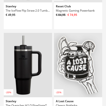
Stanley
Reset Club
The IceFlow Flip Straw 2.0 Tumbler 0.89L Butelka
Magnetic Gaming Powerbank
€ 49,95
€ 84,95
€ 74,95
-20%
-25%
Stanley
A Lost Cause
The Quencher H2.O FlowStateTumbler 0,89l Butelka
Cheers Naklejka