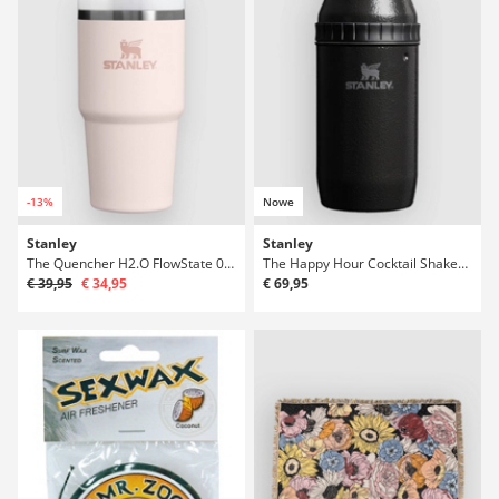
-13%
Nowe
Stanley
Stanley
The Quencher H2.O FlowState 0.6L / 20oz Butelka
The Happy Hour Cocktail Shaker Set Butelka
€ 39,95
€ 34,95
€ 69,95