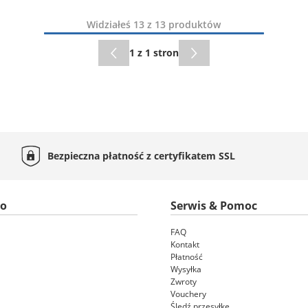
Widziałeś 13 z 13 produktów
1 z 1 stron
Bezpieczna płatność z certyfikatem
SSL
to
Serwis & Pomoc
FAQ
Kontakt
Płatność
Wysyłka
Zwroty
Vouchery
Śledź przesyłkę