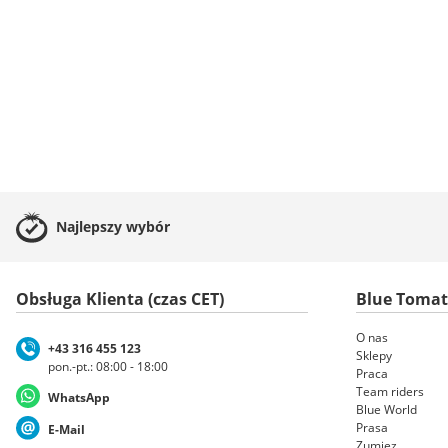
Najlepszy
wybór
Obsługa Klienta (czas CET)
Blue Toma
O nas
+43 316 455 123
Sklepy
pon.-pt.: 08:00 - 18:00
Praca
Team riders
WhatsApp
Blue World
Prasa
E-Mail
Zumiez