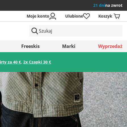
21 dni
na zwrot
Moje konto
Ulubione
Koszyk
ów
Freeskis
Marki
Wyprzedaż
irty za 40 €
,
2x Czapki 30 €
Zapisz