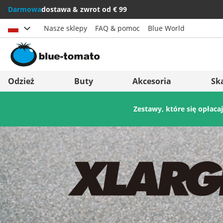
Darmowa
dostawa & zwrot od € 99
Nasze sklepy
FAQ & pomoc
Blue World
Wybierz kraj
Deutschland
Nederland
Odzież
Buty
Akcesoria
Sk
Österreich
Italia (Italiano)
Zestawy, które się opłaca
Schweiz (Deutsch)
Italien (Deutsch)
Suisse (Français)
España
Svizzera (Italiano)
Suomi
France
United Kingdom