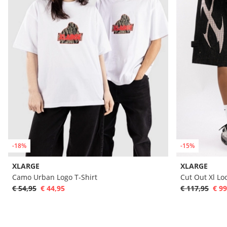
-18%
-15%
XLARGE
XLARGE
Camo Urban Logo T-Shirt
Cut Out Xl Lo
€ 54,95
€ 44,95
€ 117,95
€ 99