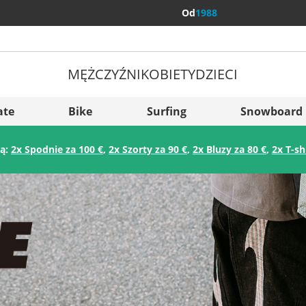
Od
1988
MĘŻCZYŹNI
KOBIETY
DZIECI
Więcej kraj
Sverige
ate
Bike
Surfing
Snowboard
Slovenija
ją:
2x Spodnie za 100 €
,
2x Szorty za 90 €
,
2x Bluzy za 80 €
,
2x T-sh
België (Nederlands)
Belgique (Français)
Danmark
Norge