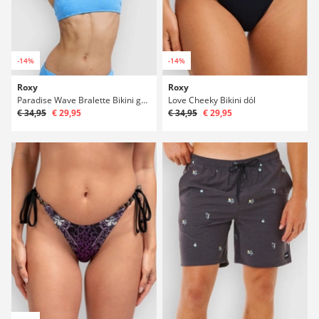
-14%
-14%
Roxy
Roxy
Paradise Wave Bralette Bikini góra
Love Cheeky Bikini dól
€ 34,95
€ 29,95
€ 34,95
€ 29,95