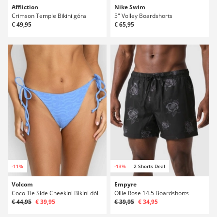
Affliction
Nike Swim
Crimson Temple Bikini góra
5" Volley Boardshorts
€ 49,95
€ 65,95
-11%
-13%
2 Shorts Deal
Volcom
Empyre
Coco Tie Side Cheekini Bikini dól
Ollie Rose 14.5 Boardshorts
€ 44,95
€ 39,95
€ 39,95
€ 34,95