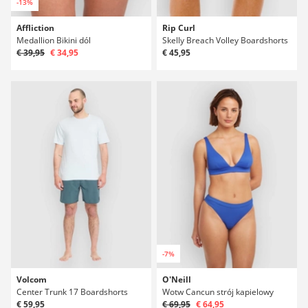
-13%
Affliction
Rip Curl
Medallion Bikini dól
Skelly Breach Volley Boardshorts
€ 39,95
€ 34,95
€ 45,95
-7%
Volcom
O'Neill
Center Trunk 17 Boardshorts
Wotw Cancun strój kapielowy
€ 59,95
€ 69,95
€ 64,95