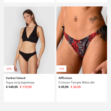
-20%
-13%
Sorbet Island
Affliction
Aqua strój kapielowy
Crimson Temple Bikini dól
€ 149,95
€ 119,95
€ 39,95
€ 34,95