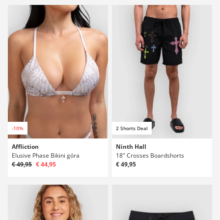
-10%
2 Shorts Deal
Affliction
Ninth Hall
Elusive Phase Bikini góra
18" Crosses Boardshorts
€ 49,95
€ 44,95
€ 49,95