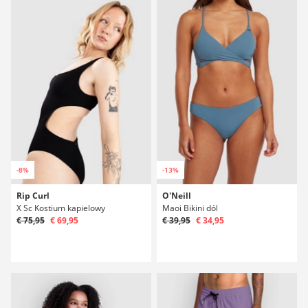
-8%
-13%
Rip Curl
O'Neill
X Sc Kostium kapielowy
Maoi Bikini dól
€ 75,95
€ 69,95
€ 39,95
€ 34,95