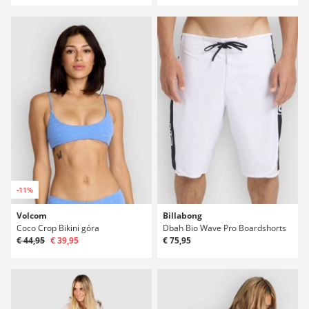
-11%
Volcom
Billabong
Coco Crop Bikini góra
Dbah Bio Wave Pro Boardshorts
€ 44,95
€ 39,95
€ 75,95