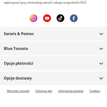
wykorsystać przy minimalnej warość zakupu w wysokości 50 €.
Serwis & Pomoc
FAQ
Blue Tomato
Kontakt
O nas
Płatność
Opcje płatności
Sklepy
Wysyłka
Praca
Zwroty
Opcje dostawy
Team riders
Vouchery
Dostępna przesyłka ekspresowa
Warunki i zasady
Ochrana dat
Informacja prawna
Cookies
Blue World
Śledź przesyłkę
Prasa