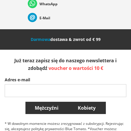
WhatsApp
Suisse (Français)
Svizzera (Italiano)
France
E-Mail
Nederland
Italia (Italiano)
Italien (Deutsch)
Darmowa
dostawa & zwrot od € 99
España
Suomi
United Kingdom
Już teraz zapisz się do naszego newslettera i
Sverige
Slovenija
België (Nederlands)
zdobądź
voucher o wartości 10 €
Adres e-mail
Belgique (Français)
Danmark
Norge
Więcej krajów
Mężczyźni
Kobiety
* W dowolnym momencie możesz zrezygnować z subskrypcji. Rejestrując
się, akceptujesz politykę prywatności Blue Tomato. *Voucher możesz