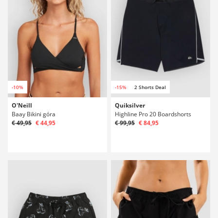
-10%
-15%
2 Shorts Deal
O'Neill
Quiksilver
Baay Bikini góra
Highline Pro 20 Boardshorts
€ 49,95
€ 44,95
€ 99,95
€ 84,95