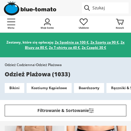
Menu
Moje konto
Ulubione
Koszyk
Zestawy, które się opłacają:
2x Spodnie za 100 €
,
2x Szorty za 90 €
,
2x
Bluzy za 80 €
,
2x T-shirty za 40 €
,
2x Czapki 30 €
Odzież Codzienna
Odzież Plażowa
Odzież Plażowa
(
1033
)
Bikini
Kostiumy Kąpielowe
Boardszorty
Ręczniki &
Filtrowanie & Sortowanie