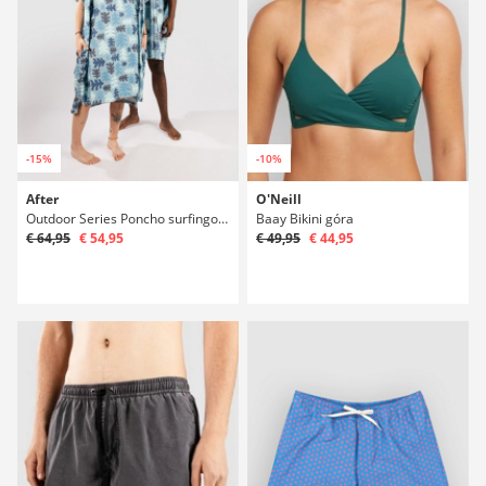
-15%
-10%
After
O'Neill
Outdoor Series Poncho surfingowe
Baay Bikini góra
€ 64,95
€ 54,95
€ 49,95
€ 44,95