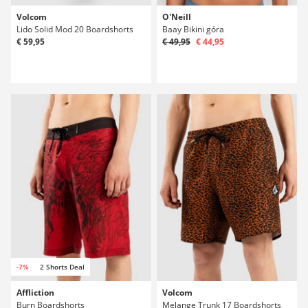
Volcom
O'Neill
Lido Solid Mod 20 Boardshorts
Baay Bikini góra
€ 59,95
€ 49,95
€ 44,95
-7%
2 Shorts Deal
Affliction
Volcom
Burn Boardshorts
Melange Trunk 17 Boardshorts