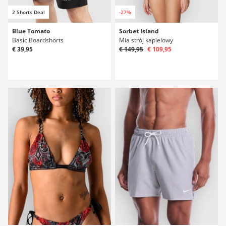
2 Shorts Deal
-27%
Blue Tomato
Sorbet Island
Basic Boardshorts
Mia strój kapielowy
€ 39,95
€ 149,95
€ 109,95