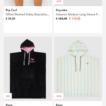
-35%
Rip Curl
Dryrobe
Offset Washed Volley Boardshorts
Advance Medium Long Sleeve Poncho surfingowe
€ 39,95
€ 184,95
€ 119,95
-8%
-18%
Roxy
Roxy