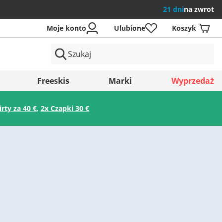
21 dni
na zwrot
Moje konto
Ulubione
Koszyk
ów
Freeskis
Marki
Wyprzedaż
irty za 40 €
,
2x Czapki 30 €
Zapisz