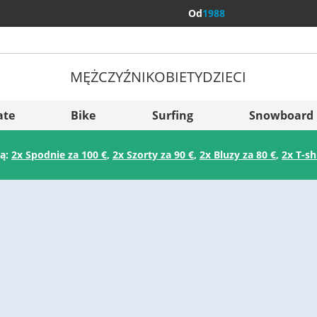
Od
1988
MĘŻCZYŹNI
KOBIETY
DZIECI
Więcej kraj
Sverige
ate
Bike
Surfing
Snowboard
Slovenija
ją:
2x Spodnie za 100 €
,
2x Szorty za 90 €
,
2x Bluzy za 80 €
,
2x T-sh
België (Nederlands)
Belgique (Français)
Danmark
Norge