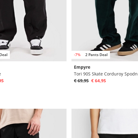
Deal
-7%
2 Pants Deal
Empyre
e
Tori 90S Skate Corduroy Spodn
95
€ 69,95
€ 64,95