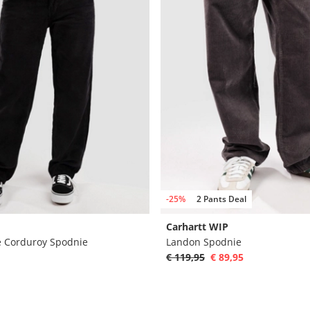
-25%
2 Pants Deal
Carhartt WIP
e Corduroy Spodnie
Landon Spodnie
€ 119,95
€ 89,95