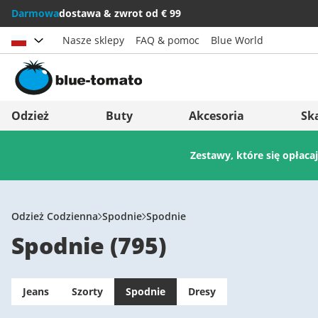
Darmowa
dostawa & zwrot od € 99
Nasze sklepy
FAQ & pomoc
Blue World
Wybierz kraj
Deutschland
Nederland
Odzież
Buty
Akcesoria
Sk
Österreich
Italia (Italiano)
Zestawy, które się opłaca
Schweiz (Deutsch)
Italien (Deutsch)
Suisse (Français)
España
Svizzera (Italiano)
Suomi
Odzież Codzienna
Spodnie
Spodnie
Spodnie
(
795
)
France
United Kingdom
Jeans
Szorty
Spodnie
Dresy