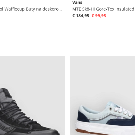
Vans
Skate Old Skool Wafflecup Buty na deskorolke
MTE Sk8-Hi Gore-Tex Insulated
€ 184,95
€ 99,95