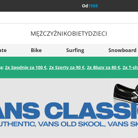
Od
1988
MĘŻCZYŹNI
KOBIETY
DZIECI
Więcej kraj
Sverige
ate
Bike
Surfing
Snowboard
Slovenija
ją:
2x Spodnie za 100 €
,
2x Szorty za 90 €
,
2x Bluzy za 80 €
,
2x T-sh
België (Nederlands)
Belgique (Français)
Danmark
Norge