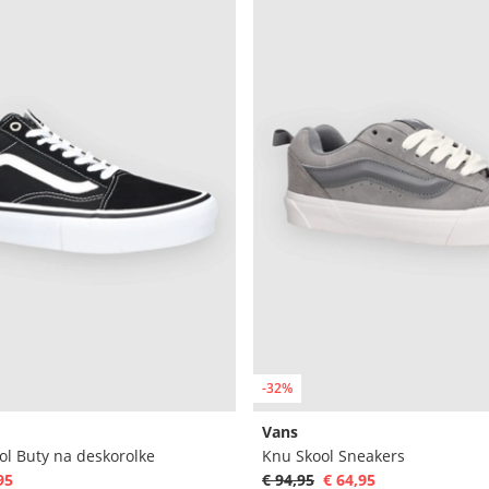
-32%
Vans
ol Buty na deskorolke
Knu Skool Sneakers
95
€ 94,95
€ 64,95