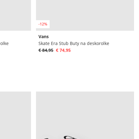
-12%
Vans
rolke
Skate Era Stub Buty na deskorolke
€ 84,95
€ 74,95