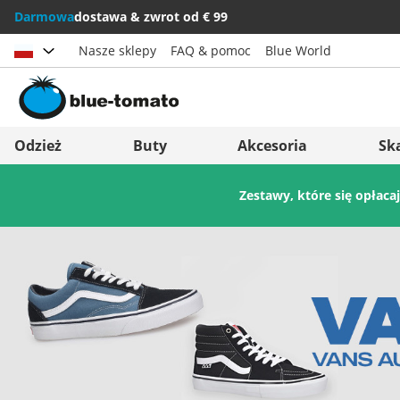
Darmowa
dostawa & zwrot od € 99
Nasze sklepy
FAQ & pomoc
Blue World
Wybierz kraj
Deutschland
Nederland
Odzież
Buty
Akcesoria
Sk
Österreich
Italia (Italiano)
Zestawy, które się opłaca
Schweiz (Deutsch)
Italien (Deutsch)
Suisse (Français)
España
Svizzera (Italiano)
Suomi
France
United Kingdom