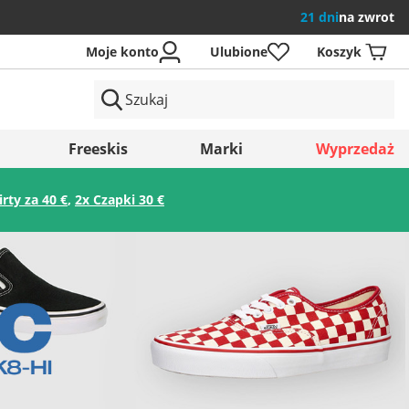
21 dni
na zwrot
Moje konto
Ulubione
Koszyk
ów
Freeskis
Marki
Wyprzedaż
irty za 40 €
,
2x Czapki 30 €
Zapisz