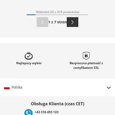
Widziałeś 60 z 418 produktów
1 z 7 stron
Najlepszy
wybór
Bezpieczna płatność z
certyfikatem
SSL
Polska
Wybierz kraj
Obsługa Klienta (czas CET)
+43 316 455 123