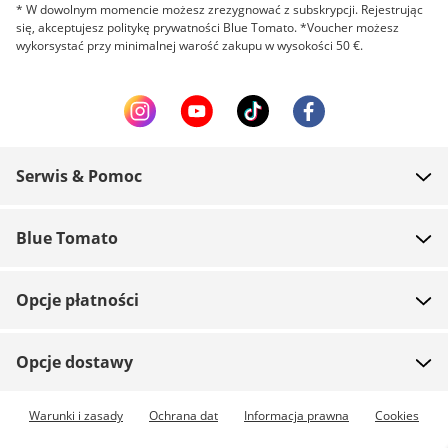
* W dowolnym momencie możesz zrezygnować z subskrypcji. Rejestrując
się, akceptujesz politykę prywatności Blue Tomato. *Voucher możesz
wykorsystać przy minimalnej warość zakupu w wysokości 50 €.
Serwis & Pomoc
FAQ
Blue Tomato
Kontakt
O nas
Płatność
Opcje płatności
Sklepy
Wysyłka
Praca
Zwroty
Opcje dostawy
Team riders
Vouchery
Dostępna przesyłka ekspresowa
Warunki i zasady
Ochrana dat
Informacja prawna
Cookies
Blue World
Śledź przesyłkę