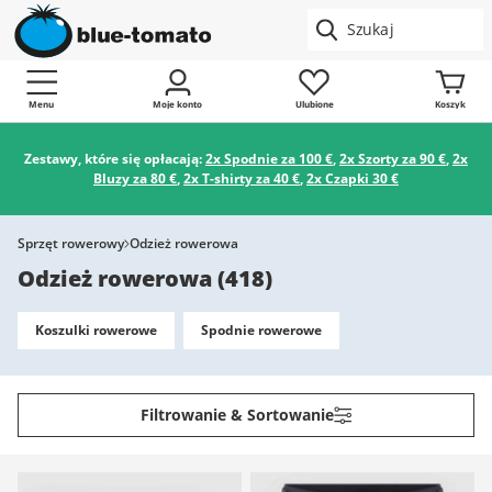
Menu
Moje konto
Ulubione
Koszyk
Zestawy, które się opłacają:
2x Spodnie za 100 €
,
2x Szorty za 90 €
,
2x
Bluzy za 80 €
,
2x T-shirty za 40 €
,
2x Czapki 30 €
Sprzęt rowerowy
Odzież rowerowa
Odzież rowerowa
(
418
)
Koszulki rowerowe
Spodnie rowerowe
Filtrowanie & Sortowanie