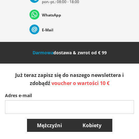
pon.-pt.: 08:00 - 18:00
Deutschland
Österreich
Schweiz (Deutsch)
WhatsApp
Suisse (Français)
Svizzera (Italiano)
France
E-Mail
Nederland
Italia (Italiano)
Italien (Deutsch)
Darmowa
dostawa & zwrot od € 99
España
Suomi
United Kingdom
Już teraz zapisz się do naszego newslettera i
Sverige
Slovenija
België (Nederlands)
zdobądź
voucher o wartości 10 €
Adres e-mail
Belgique (Français)
Danmark
Norge
Więcej krajów
Mężczyźni
Kobiety