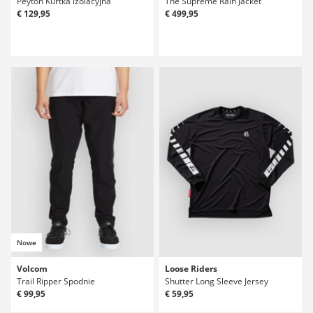
Peyton Kurtka izolacyjna
The Supreme Rain Jacket
€ 129,95
€ 499,95
Nowe
Volcom
Loose Riders
Trail Ripper Spodnie
Shutter Long Sleeve Jersey
€ 99,95
€ 59,95