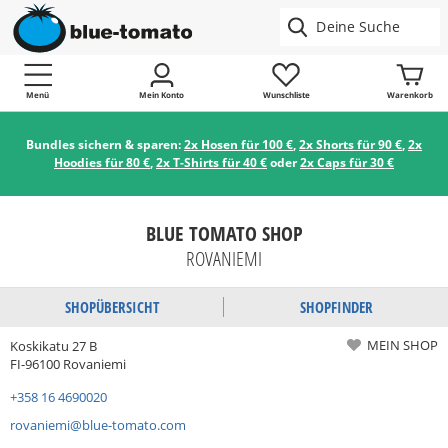
Menü
Mein Konto
Wunschliste
Warenkorb
Bundles sichern & sparen:
2x Hosen für 100 €
,
2x Shorts für 90 €
,
2x
Hoodies für 80 €
,
2x T-Shirts für 40 €
oder
2x Caps für 30 €
BLUE TOMATO SHOP
ROVANIEMI
SHOPÜBERSICHT
SHOPFINDER
MEIN SHOP
Koskikatu 27 B
FI-96100 Rovaniemi
+358 16 4690020
rovaniemi@blue-tomato.com