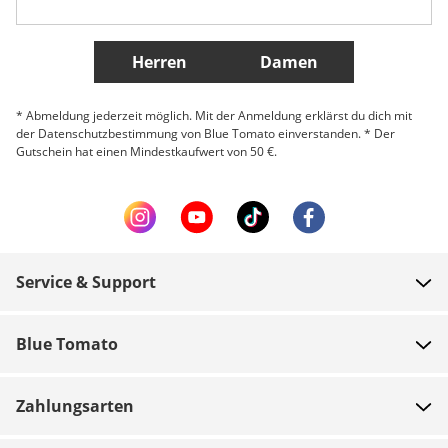
Weitere Länder
Herren
Damen
* Abmeldung jederzeit möglich. Mit der Anmeldung erklärst du dich mit
der Datenschutzbestimmung von Blue Tomato einverstanden. * Der
Gutschein hat einen Mindestkaufwert von 50 €.
Service & Support
FAQ
Blue Tomato
Zahlung
Über uns
Versand
Zahlungsarten
Shops
Rücksendungen