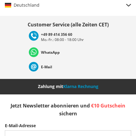
Deutschland
Land auswählen
Customer Service (alle Zeiten CET)
+49 89 414 356 60
Mo.-Fr.: 08:00 - 18:00 Uhr
Deutschland
Österreich
Schweiz (Deutsch)
WhatsApp
Suisse (Français)
Svizzera (Italiano)
France
E-Mail
Nederland
Italia (Italiano)
Italien (Deutsch)
Zahlung mit
Klarna Rechnung
España
Suomi
United Kingdom
Jetzt Newsletter abonnieren und
€10 Gutschein
sichern
Sverige
Slovenija
België (Nederlands)
E-Mail-Adresse
Belgique (Français)
Danmark
Norge