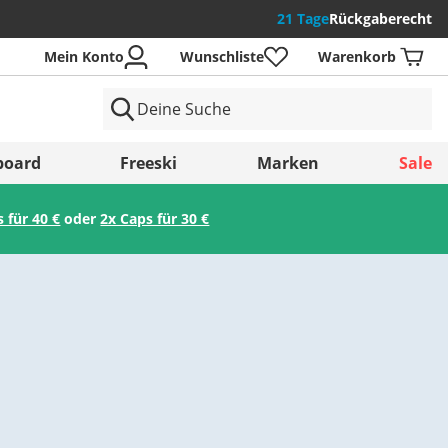
21 Tage
Rückgaberecht
Mein Konto
Wunschliste
Warenkorb
der
board
Freeski
Marken
Sale
s für 40 €
oder
2x Caps für 30 €
Speichern