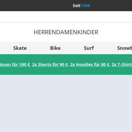
Seit
1988
HERREN
DAMEN
KINDER
Weitere Län
Sverige
Skate
Bike
Surf
Snow
Slovenija
Hosen für 100 €
,
2x Shorts für 90 €
,
2x Hoodies für 80 €
,
2x T-Shirt
België (Nederlands)
Belgique (Français)
Danmark
Norge