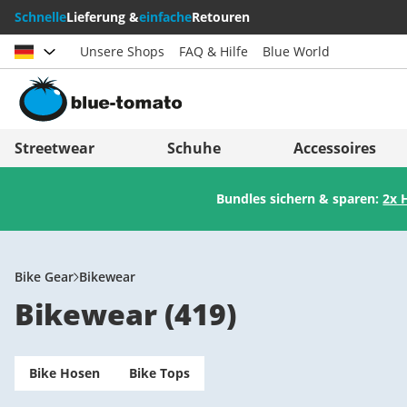
Schnelle
Lieferung &
einfache
Retouren
Unsere Shops
FAQ & Hilfe
Blue World
Land auswählen
Deutschland
Nederland
Streetwear
Schuhe
Accessoires
Österreich
Italia (Italiano)
Bundles sichern & sparen:
2x 
Schweiz (Deutsch)
Italien (Deutsch)
Suisse (Français)
España
Svizzera (Italiano)
Suomi
Bike Gear
Bikewear
Bikewear
(
419
)
France
United Kingdom
Bike Hosen
Bike Tops