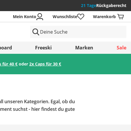
21 Tage
Rückgaberecht
Mein Konto
Wunschliste
Warenkorb
der
board
Freeski
Marken
Sale
s für 40 €
oder
2x Caps für 30 €
Speichern
ll unseren Kategorien. Egal, ob du
ent suchst - hier findest du gute