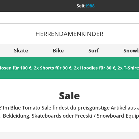
Seit
1988
HERREN
DAMEN
KINDER
Weitere Län
Sverige
Skate
Bike
Surf
Snow
Slovenija
Hosen für 100 €
,
2x Shorts für 90 €
,
2x Hoodies für 80 €
,
2x T-Shirt
België (Nederlands)
Belgique (Français)
Sale
Danmark
Norge
m Blue Tomato Sale findest du preisgünstige Artikel aus a
 Bekleidung, Skateboards oder Freeski-/ Snowboard-Equipm
Angebote.