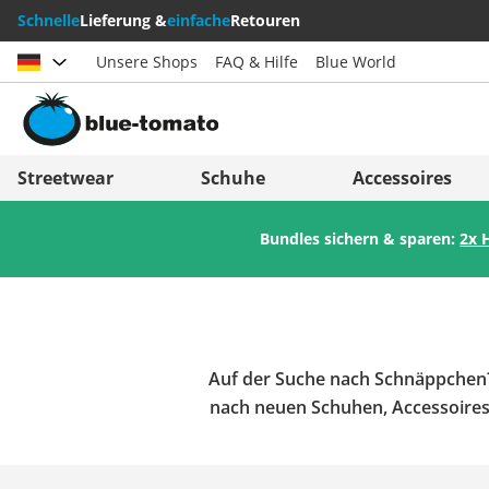
Schnelle
Lieferung &
einfache
Retouren
Unsere Shops
FAQ & Hilfe
Blue World
Land auswählen
Deutschland
Nederland
Streetwear
Schuhe
Accessoires
Österreich
Italia (Italiano)
Bundles sichern & sparen:
2x 
Schweiz (Deutsch)
Italien (Deutsch)
Suisse (Français)
España
Svizzera (Italiano)
Suomi
France
United Kingdom
Auf der Suche nach Schnäppchen? I
nach neuen Schuhen, Accessoires,