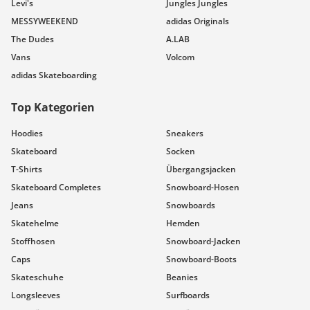
Levi's
Jungles Jungles
MESSYWEEKEND
adidas Originals
The Dudes
A.LAB
Vans
Volcom
adidas Skateboarding
Top Kategorien
Hoodies
Sneakers
Skateboard
Socken
T-Shirts
Übergangsjacken
Skateboard Completes
Snowboard-Hosen
Jeans
Snowboards
Skatehelme
Hemden
Stoffhosen
Snowboard-Jacken
Caps
Snowboard-Boots
Skateschuhe
Beanies
Longsleeves
Surfboards