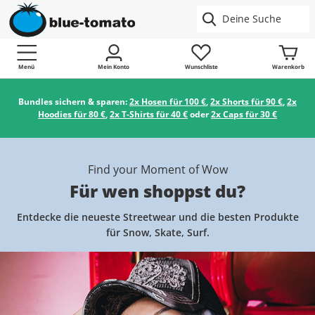
Menü
Mein Konto
Wunschliste
Warenkorb
Bundles sichern & sparen:
2x Hosen für 100 €
,
2x Shorts für 90 €
,
2x
Hoodies für 80 €
,
2x T-Shirts für 40 €
oder
2x Caps für 30 €
Find your Moment of Wow
Für wen shoppst du?
Entdecke die neueste Streetwear und die besten Produkte
für Snow, Skate, Surf.