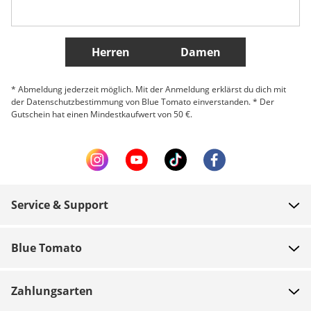
Belgique (Français)
Danmark
Norge
Weitere Länder
Herren
Damen
* Abmeldung jederzeit möglich. Mit der Anmeldung erklärst du dich mit
der Datenschutzbestimmung von Blue Tomato einverstanden. * Der
Gutschein hat einen Mindestkaufwert von 50 €.
Service & Support
FAQ
Blue Tomato
Zahlung
Über uns
Versand
Zahlungsarten
Shops
Rücksendungen