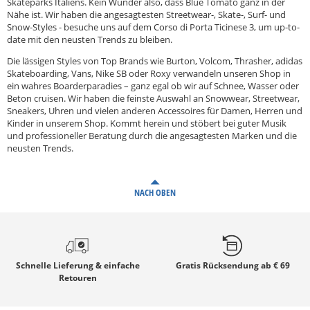
Skateparks Italiens. Kein Wunder also, dass Blue Tomato ganz in der
Nähe ist. Wir haben die angesagtesten Streetwear-, Skate-, Surf- und
Snow-Styles - besuche uns auf dem Corso di Porta Ticinese 3, um up-to-
date mit den neusten Trends zu bleiben.
Die lässigen Styles von Top Brands wie Burton, Volcom, Thrasher, adidas
Skateboarding, Vans, Nike SB oder Roxy verwandeln unseren Shop in
ein wahres Boarderparadies – ganz egal ob wir auf Schnee, Wasser oder
Beton cruisen. Wir haben die feinste Auswahl an Snowwear, Streetwear,
Sneakers, Uhren und vielen anderen Accessoires für Damen, Herren und
Kinder in unserem Shop. Kommt herein und stöbert bei guter Musik
und professioneller Beratung durch die angesagtesten Marken und die
neusten Trends.
NACH OBEN
Schnelle
Lieferung & einfache
Gratis
Rücksendung ab € 69
Retouren