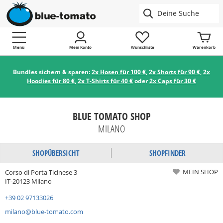
Menü
Mein Konto
Wunschliste
Warenkorb
Bundles sichern & sparen:
2x Hosen für 100 €
,
2x Shorts für 90 €
,
2x
Hoodies für 80 €
,
2x T-Shirts für 40 €
oder
2x Caps für 30 €
BLUE TOMATO SHOP
MILANO
SHOPÜBERSICHT
SHOPFINDER
MEIN SHOP
Corso di Porta Ticinese 3
IT-20123 Milano
+39 02 97133026
milano@blue-tomato.com