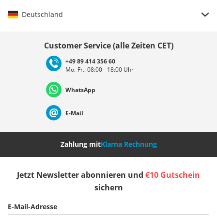
Deutschland
Land auswählen
Customer Service (alle Zeiten CET)
+49 89 414 356 60
Mo.-Fr.: 08:00 - 18:00 Uhr
Deutschland
Österreich
Schweiz (Deutsch)
WhatsApp
Suisse (Français)
Svizzera (Italiano)
France
E-Mail
Nederland
Italia (Italiano)
Italien (Deutsch)
Zahlung mit
Klarna Rechnung
España
Suomi
United Kingdom
Jetzt Newsletter abonnieren und
€10 Gutschein
sichern
Sverige
Slovenija
België (Nederlands)
E-Mail-Adresse