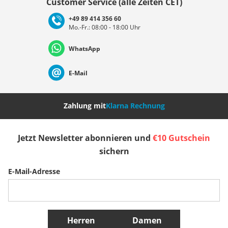
Customer Service (alle Zeiten CET)
+49 89 414 356 60
Mo.-Fr.: 08:00 - 18:00 Uhr
Deutschland
Österreich
Schweiz (Deutsch)
WhatsApp
Suisse (Français)
Svizzera (Italiano)
France
E-Mail
Nederland
Italia (Italiano)
Italien (Deutsch)
Zahlung mit
Klarna Rechnung
España
Suomi
United Kingdom
Jetzt Newsletter abonnieren und
€10 Gutschein
sichern
Sverige
Slovenija
België (Nederlands)
E-Mail-Adresse
Belgique (Français)
Danmark
Norge
Weitere Länder
Herren
Damen