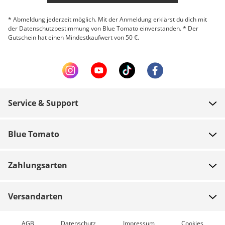
* Abmeldung jederzeit möglich. Mit der Anmeldung erklärst du dich mit
der Datenschutzbestimmung von Blue Tomato einverstanden. * Der
Gutschein hat einen Mindestkaufwert von 50 €.
Service & Support
FAQ
Blue Tomato
Zahlung
Über uns
Versand
Zahlungsarten
Shops
Rücksendungen
Jobs
Gutscheine
Versandarten
Teamrider
Bestellung verfolgen
Expressversand möglich
AGB
Datenschutz
Impressum
Cookies