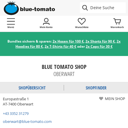
Menü
Mein Konto
Wunschliste
Warenkorb
Bundles sichern & sparen:
2x Hosen für 100 €
,
2x Shorts für 90 €
,
2x
Hoodies für 80 €
,
2x T-Shirts für 40 €
oder
2x Caps für 30 €
BLUE TOMATO SHOP
OBERWART
SHOPÜBERSICHT
SHOPFINDER
MEIN SHOP
Europastraße 1
AT-7400 Oberwart
+43 3352 31279
oberwart@blue-tomato.com