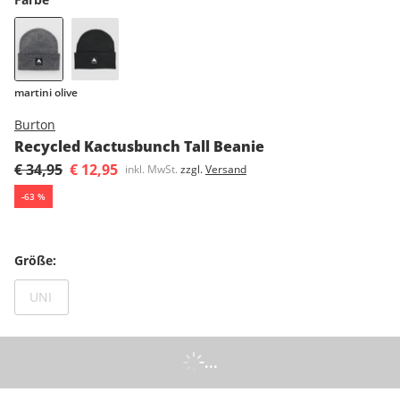
martini olive
Burton
Recycled Kactusbunch Tall Beanie
€ 34,95
€ 12,95
inkl. MwSt.
zzgl.
Versand
-
63
%
Größe
:
Nicht lagernd
UNI
...