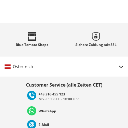
Blue Tomato
Shops
Sichere Zahlung mit
SSL
Österreich
Land auswählen
Customer Service (alle Zeiten CET)
+43 316 455 123
Mo.-Fr.: 08:00 - 18:00 Uhr
Deutschland
Österreich
Schweiz (Deutsch)
WhatsApp
Suisse (Français)
Svizzera (Italiano)
France
E-Mail