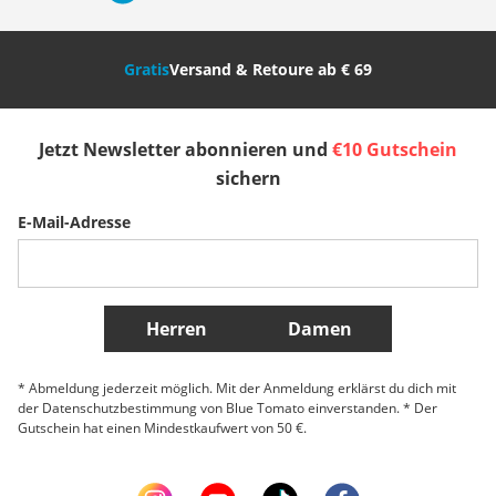
Nederland
Italia (Italiano)
Italien (Deutsch)
Gratis
Versand & Retoure ab € 69
España
Suomi
United Kingdom
Jetzt Newsletter abonnieren und
€10 Gutschein
Sverige
Slovenija
België (Nederlands)
sichern
E-Mail-Adresse
Belgique (Français)
Danmark
Norge
Weitere Länder
Herren
Damen
* Abmeldung jederzeit möglich. Mit der Anmeldung erklärst du dich mit
der Datenschutzbestimmung von Blue Tomato einverstanden. * Der
Gutschein hat einen Mindestkaufwert von 50 €.