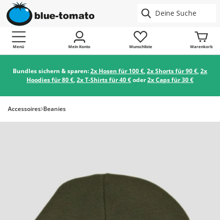
Menü
Mein Konto
Wunschliste
Warenkorb
Bundles sichern & sparen:
2x Hosen für 100 €
,
2x Shorts für 90 €
,
2x
Hoodies für 80 €
,
2x T-Shirts für 40 €
oder
2x Caps für 30 €
Accessoires
Beanies