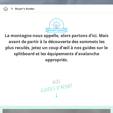
Buyer's Guides
La montagne nous appelle, alors partons d'ici. Mais
avant de partir à la découverte des sommets les
plus reculés, jetez un coup d'œil à nos guides sur le
splitboard et les équipements d'avalanche
appropriés.
Nos guides d'achat
NOS
GUIDES D'ACHAT