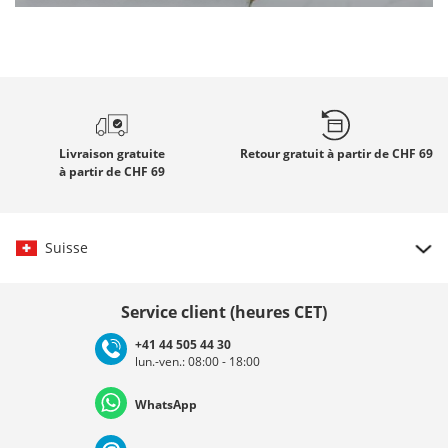
Livraison gratuite
Retour gratuit
à partir de CHF 69
à partir de CHF 69
Suisse
Choisir le pays
Service client (heures CET)
+41 44 505 44 30
lun.-ven.: 08:00 - 18:00
Deutschland
Österreich
Schweiz (Deutsch)
WhatsApp
Suisse (Français)
Svizzera (Italiano)
France