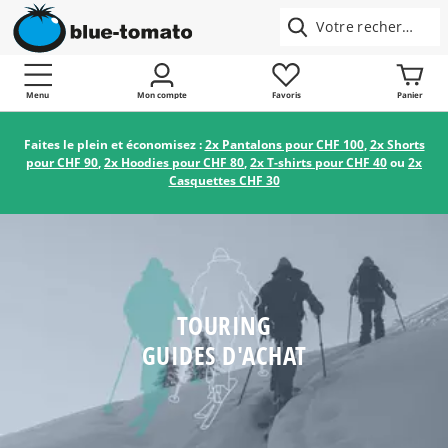
Menu
Mon compte
Favoris
Panier
Faites le plein et économisez :
2x Pantalons pour CHF 100
,
2x Shorts
pour CHF 90
,
2x Hoodies pour CHF 80
,
2x T-shirts pour CHF 40
ou
2x
Casquettes CHF 30
TOURING
GUIDES D'ACHAT