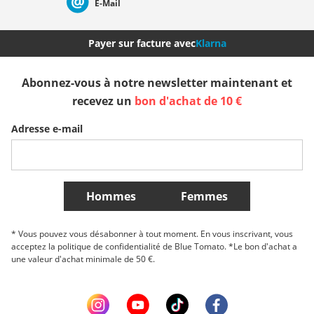
E-Mail
Nederland
Italia (Italiano)
Italien (Deutsch)
Payer sur facture avec
Klarna
España
Suomi
United Kingdom
Abonnez-vous à notre newsletter maintenant et
recevez un
bon d'achat de 10 €
Sverige
Slovenija
België (Nederlands)
Adresse e-mail
Belgique (Français)
Danmark
Norge
Plus de Pays
Hommes
Femmes
* Vous pouvez vous désabonner à tout moment. En vous inscrivant, vous
acceptez la politique de confidentialité de Blue Tomato. *Le bon d'achat a
une valeur d'achat minimale de 50 €.