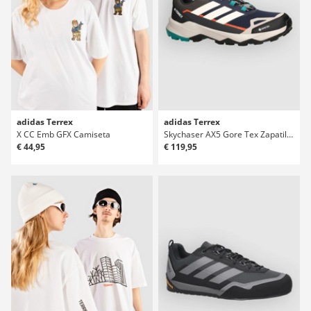
adidas Terrex
adidas Terrex
X CC Emb GFX Camiseta
Skychaser AX5 Gore Tex Zapatillas Deportivas
€ 44,95
€ 119,95