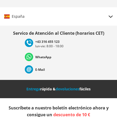
España
Elegir país
Servico de Atención al Cliente (horarios CET)
+43 316 455 123
lun-vie: 8:00 - 18:00
Deutschland
Österreich
Schweiz (Deutsch)
WhatsApp
Suisse (Français)
Svizzera (Italiano)
France
E-Mail
Nederland
Italia (Italiano)
Italien (Deutsch)
Entrega
rápida &
devoluciones
fáciles
España
Suomi
United Kingdom
Suscríbete a nuestro boletín electrónico ahora y
Sverige
Slovenija
België (Nederlands)
consigue un
descuento de 10 €