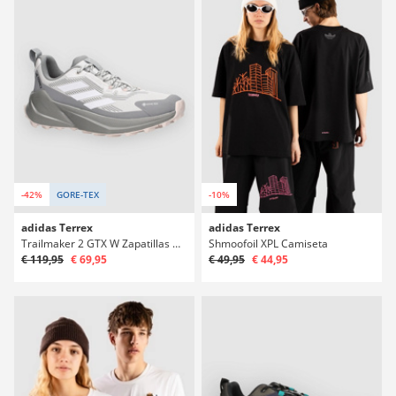
-42%
GORE-TEX
-10%
adidas Terrex
adidas Terrex
Trailmaker 2 GTX W Zapatillas Deportivas
Shmoofoil XPL Camiseta
€ 119,95
€ 69,95
€ 49,95
€ 44,95