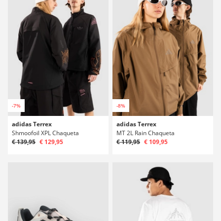
-7%
-8%
adidas Terrex
adidas Terrex
Shmoofoil XPL Chaqueta
MT 2L Rain Chaqueta
€ 139,95
€ 129,95
€ 119,95
€ 109,95