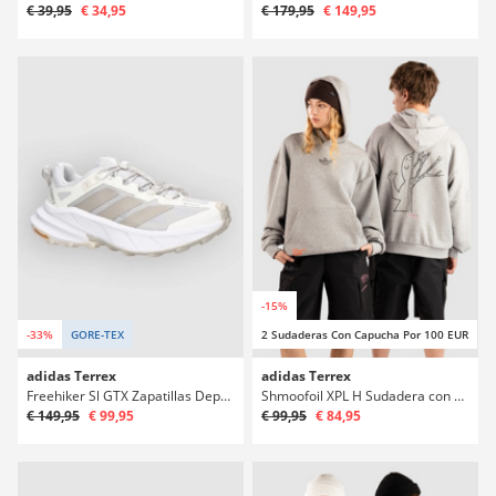
€ 39,95
€ 34,95
€ 179,95
€ 149,95
-15%
-33%
GORE-TEX
2 Sudaderas Con Capucha Por 100 EUR
adidas Terrex
adidas Terrex
Freehiker Sl GTX Zapatillas Deportivas
Shmoofoil XPL H Sudadera con Capucha
€ 149,95
€ 99,95
€ 99,95
€ 84,95