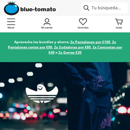
Menú
Mi cuenta
Favoritos
Cesta
Aprovecha los bundles y ahorra:
2x Pantalones por €100
,
2x
Pantalones cortos por €90
,
2x Sudaderas por €80
,
2x Camisetas por
€40
o
2x Gorras €30