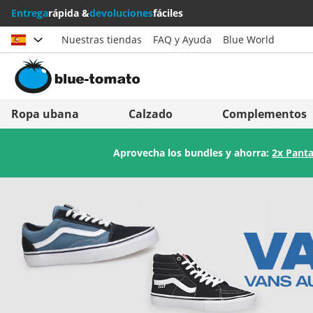
Entrega
rápida &
devoluciones
fáciles
Nuestras tiendas
FAQ y Ayuda
Blue World
Elegir país
Deutschland
Nederland
Ropa ubana
Calzado
Complementos
Österreich
Italia (Italiano)
Aprovecha los bundles y ahorra:
2x Panta
Schweiz (Deutsch)
Italien (Deutsch)
Suisse (Français)
España
Svizzera (Italiano)
Suomi
France
United Kingdom