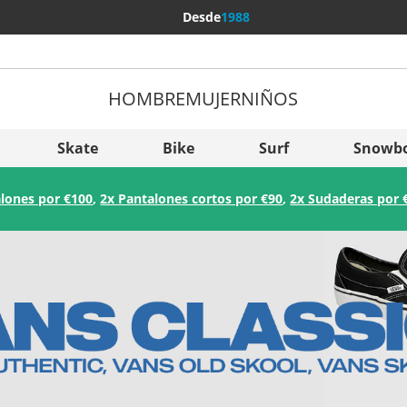
Desde
1988
HOMBRE
MUJER
NIÑOS
Más pa
Sverige
Skate
Bike
Surf
Snowb
Slovenija
lones por €100
,
2x Pantalones cortos por €90
,
2x Sudaderas por 
België (Nederlands)
Belgique (Français)
Danmark
Norge