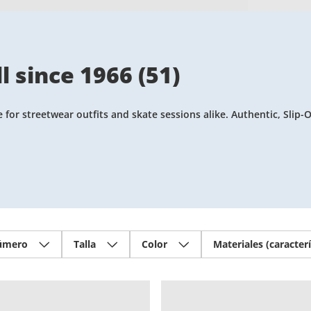
l since 1966
(
51
)
or streetwear outfits and skate sessions alike. Authentic, Slip-O
úmero
Talla
Color
Materiales (caracterí