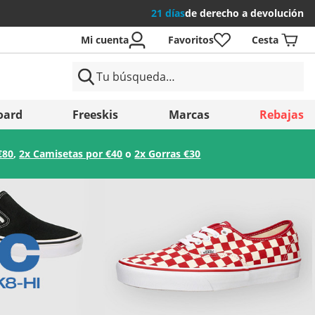
21 días
de derecho a devolución
Mi cuenta
Favoritos
Cesta
íses
oard
Freeskis
Marcas
Rebajas
€80
,
2x Camisetas por €40
o
2x Gorras €30
Guardar