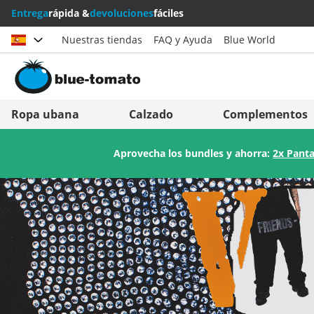
Entrega
rápida &
devoluciones
fáciles
Nuestras tiendas
FAQ y Ayuda
Blue World
Elegir país
Deutschland
Nederland
Ropa ubana
Calzado
Complementos
Österreich
Italia (Italiano)
Aprovecha los bundles y ahorra:
2x Panta
Schweiz (Deutsch)
Italien (Deutsch)
Suisse (Français)
España
Svizzera (Italiano)
Suomi
France
United Kingdom