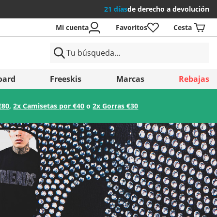
21 días
de derecho a devolución
Mi cuenta
Favoritos
Cesta
íses
oard
Freeskis
Marcas
Rebajas
€80
,
2x Camisetas por €40
o
2x Gorras €30
Guardar