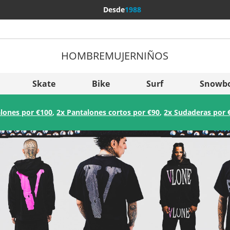
Desde
1988
HOMBRE
MUJER
NIÑOS
Más pa
Sverige
Skate
Bike
Surf
Snowb
Slovenija
lones por €100
,
2x Pantalones cortos por €90
,
2x Sudaderas por 
België (Nederlands)
Belgique (Français)
Danmark
Norge