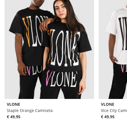
VLONE
VLONE
Staple Orange Camiseta
Vice City Cam
€ 49,95
€ 49,95