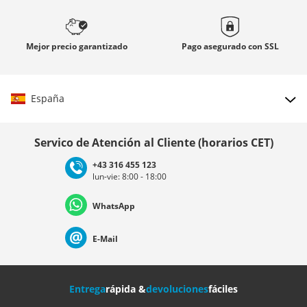
Mejor precio
garantizado
Pago asegurado con
SSL
España
Elegir país
Servico de Atención al Cliente (horarios CET)
+43 316 455 123
lun-vie: 8:00 - 18:00
Deutschland
Österreich
Schweiz (Deutsch)
WhatsApp
Suisse (Français)
Svizzera (Italiano)
France
E-Mail
Nederland
Italia (Italiano)
Italien (Deutsch)
Entrega
rápida &
devoluciones
fáciles
España
Suomi
United Kingdom