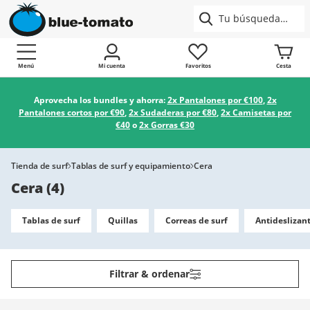
Menú
Mi cuenta
Favoritos
Cesta
Aprovecha los bundles y ahorra:
2x Pantalones por €100
,
2x
Pantalones cortos por €90
,
2x Sudaderas por €80
,
2x Camisetas por
€40
o
2x Gorras €30
Tienda de surf
Tablas de surf y equipamiento
Cera
Cera
(
4
)
Tablas de surf
Quillas
Correas de surf
Antideslizan
Filtrar & ordenar