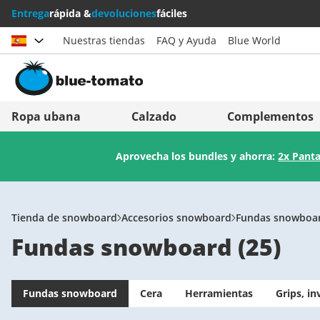
Entrega
rápida &
devoluciones
fáciles
Nuestras tiendas
FAQ y Ayuda
Blue World
Elegir país
Deutschland
Nederland
Ropa ubana
Calzado
Complementos
Österreich
Italia (Italiano)
Aprovecha los bundles y ahorra:
2x Panta
Schweiz (Deutsch)
Italien (Deutsch)
Suisse (Français)
España
Svizzera (Italiano)
Suomi
Tienda de snowboard
Accesorios snowboard
Fundas snowboa
Fundas snowboard
(
25
)
France
United Kingdom
Fundas snowboard
Cera
Herramientas
Grips, i