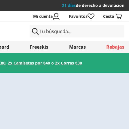
21 días
de derecho a devolución
Mi cuenta
Favoritos
Cesta
íses
oard
Freeskis
Marcas
Rebajas
€80
,
2x Camisetas por €40
o
2x Gorras €30
Guardar