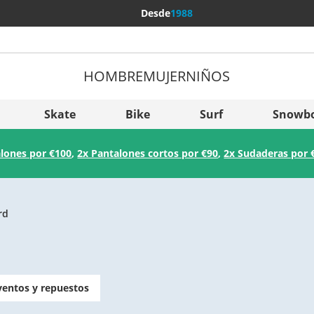
Desde
1988
HOMBRE
MUJER
NIÑOS
Más pa
Sverige
Skate
Bike
Surf
Snowb
Slovenija
lones por €100
,
2x Pantalones cortos por €90
,
2x Sudaderas por 
België (Nederlands)
Belgique (Français)
Danmark
rd
Norge
nventos y repuestos